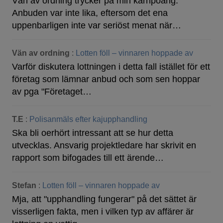
Vän av ordning trycker på min kärnpoäng.
Anbuden var inte lika, eftersom det ena
uppenbarligen inte var seriöst menat när…
Vän av ordning
:
Lotten föll – vinnaren hoppade av
Varför diskutera lottningen i detta fall istället för ett
företag som lämnar anbud och som sen hoppar
av pga "Företaget…
T.E
:
Polisanmäls efter kajupphandling
Ska bli oerhört intressant att se hur detta
utvecklas. Ansvarig projektledare har skrivit en
rapport som bifogades till ett ärende…
Stefan
:
Lotten föll – vinnaren hoppade av
Mja, att "upphandling fungerar" på det sättet är
visserligen fakta, men i vilken typ av affärer är