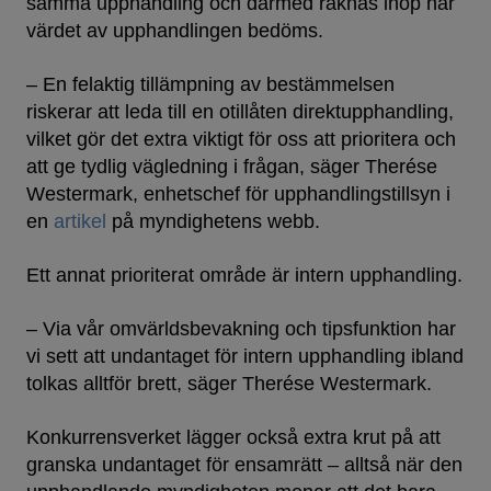
samma upphandling och därmed räknas ihop när
värdet av upphandlingen bedöms.
– En felaktig tillämpning av bestämmelsen
riskerar att leda till en otillåten direktupphandling,
vilket gör det extra viktigt för oss att prioritera och
att ge tydlig vägledning i frågan, säger Therése
Westermark, enhetschef för upphandlingstillsyn i
en
artikel
på myndighetens webb.
Ett annat prioriterat område är intern upphandling.
– Via vår omvärldsbevakning och tipsfunktion har
vi sett att undantaget för intern upphandling ibland
tolkas alltför brett, säger Therése Westermark.
Konkurrensverket lägger också extra krut på att
granska undantaget för ensamrätt – alltså när den