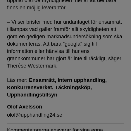
upphandlande myndigheten menar att det bara
finns en möjlig leverantör.
– Vi ser brister med hur undantaget för ensamrätt
tillämpas vad gäller framför allt skyldigheten att
göra en gedigen marknadsundersökning som ska
dokumenteras. Att bara ”googla” sig till
information eller hänvisa till hur ens
grannkommuner har gjort är inte tillräckligt, säger
Therése Westermark.
Läs mer:
Ensamrätt
Intern upphandling
Konkurrensverket
Täckningsköp
Upphandlingstillsyn
Olof Axelsson
olof@upphandling24.se
Kommentatorerna ansvarar för sina egna