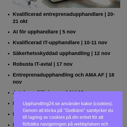
Kvalificerad entreprenad­upphandlare
| 20-
21 okt
AI för upphandlare
| 5 nov
Kvalificerad IT-upphandlare
| 10-11 nov
Säkerhetsskyddad upphandling
| 12 nov
Robusta IT-avtal
| 17 nov
Entreprenadupphandling och AMA AF
| 18
nov
Avtalsuppföljning med AI
| 19 nov
Leda upphandlingar effektivt
| 25 nov
Upphandling24.se använder kakor (cookies).
Genom att klicka på "Godkänn" samtycker du
Dialogförfaranden
| 26 nov
till lagring av cookies på din enhet för att
förbättra navigeringen på webbplatsen och
LOU på två dagar
| 2-3 dec