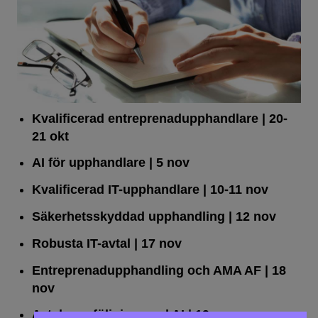
Kvalificerad entreprenad­upphandlare
| 20-
21 okt
AI för upphandlare
| 5 nov
Kvalificerad IT-upphandlare
| 10-11 nov
Säkerhetsskyddad upphandling
| 12 nov
Robusta IT-avtal
| 17 nov
Entreprenadupphandling och AMA AF
| 18
nov
Avtalsuppföljning med AI
| 19 nov