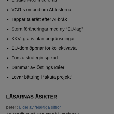
Ersatte FKU med öråd
VGR:s ombud om AI-testerna
Tappar talerätt efter AI-bråk
Stora förändringar med ny “EU-lag”
KKV: gratis utan begränsningar
EU-dom öppnar för kollektivavtal
Första strategin spikad
Dammar av Östlings idéer
Lovar bättring i ”akuta projekt”
LÄSARNAS ÅSIKTER
peter
:
Lider av felaktiga siffror