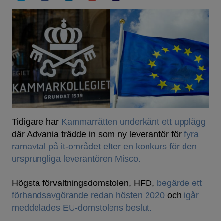
Tidigare har
Kammarrätten underkänt ett upplägg
där Advania trädde in som ny leverantör för
fyra
ramavtal på it-området efter en konkurs för den
ursprungliga leverantören Misco.
Högsta förvaltningsdomstolen, HFD,
begärde ett
förhandsavgörande redan hösten 2020
och
igår
meddelades EU-domstolens beslut.