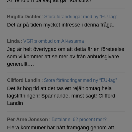
Är Tendium på väg att gå i konkurs?
Birgitta Dichter
:
Stora förändringar med ny “EU-lag”
Det är på tiden mycket intresse i denna fråga.
Linda
:
VGR:s ombud om AI-testerna
Jag är helt övertygad om att detta är en företeelse
som vi kommer att se mer av från anbudsgivare
generellt,…
Clifford Landin
:
Stora förändringar med ny “EU-lag”
Det är hög tid att det tas ett rejält omtag hela
lagstiftningen! Spännande, minst sagt! Clifford
Landin
Per-Arne Jonsson
:
Betalar ni 62 procent mer?
Flera kommuner har nått framgång genom att