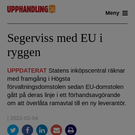
Skip
Meny
to
content
Segerviss med EU i
ryggen
UPPDATERAT
Statens inköpscentral räknar
med framgång i Högsta
förvaltningsdomstolen sedan EU-domstolen
gått på deras linje i ett förhandsavgörande
om att överlåta ramavtal till en ny leverantör.
| 2022-02-04