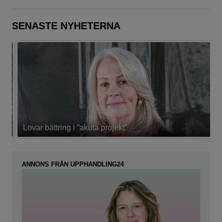
SENASTE NYHETERNA
Lovar bättring i ”akuta projekt”
K
ANNONS FRÅN UPPHANDLING24