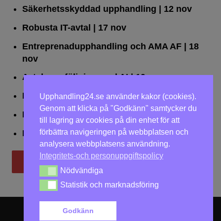
Säkerhetsskyddad upphandling
| 12 nov
Robusta IT-avtal
| 17 nov
Entreprenadupphandling och AMA AF
| 18
nov
Avtalsuppföljning med AI
| 19 nov
Leda upphandlingar effektivt
| 25 nov
Upphandling24.se använder kakor (cookies).
Genom att klicka på "Godkänn" samtycker du
Dialogförfaranden
| 26 nov
till lagring av cookies på din enhet för att
förbättra navigeringen på webbplatsen och
LOU på två dagar
| 2-3 dec
analysera webbplatsens användning.
Integritets-och personuppgiftspolicy
Till utbildningar
Nödvändiga
Nödvändiga
Statistik och marknadsföring
Statistik och marknadsföring
Godkänn