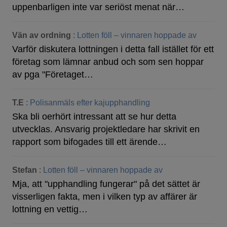
uppenbarligen inte var seriöst menat när…
Vän av ordning
:
Lotten föll – vinnaren hoppade av
Varför diskutera lottningen i detta fall istället för ett
företag som lämnar anbud och som sen hoppar
av pga "Företaget…
T.E
:
Polisanmäls efter kajupphandling
Ska bli oerhört intressant att se hur detta
utvecklas. Ansvarig projektledare har skrivit en
rapport som bifogades till ett ärende…
Stefan
:
Lotten föll – vinnaren hoppade av
Mja, att "upphandling fungerar" på det sättet är
visserligen fakta, men i vilken typ av affärer är
lottning en vettig…