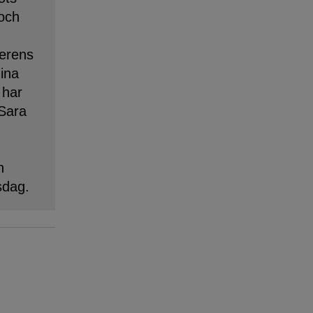
 och
erens
dina
 har
 Sara
n
sdag.