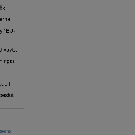
råk
erna
y “EU-
tivavtal
ningar
dell
beslut
terna