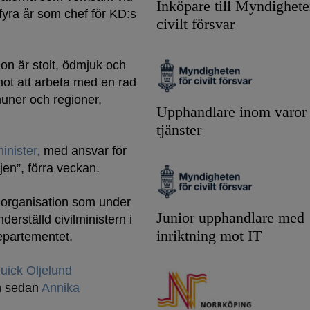
Inköpare till Myndighete
 fyra år som chef för KD:s
civilt försvar
on är stolt, ödmjuk och
ot att arbeta med en rad
muner och regioner,
Upphandlare inom varor
tjänster
minister,
med ansvar för
jen”, förra veckan.
 organisation som under
Junior upphandlare med
rställd civilministern i
inriktning mot IT
epartementet.
uick Oljelund
ch sedan
Annika