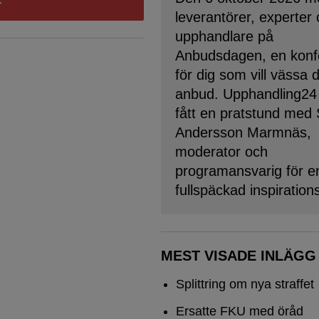
leverantörer, experter
upphandlare på
Anbudsdagen, en konf
för dig som vill vässa 
anbud. Upphandling24
fått en pratstund med
Andersson Marmnäs,
moderator och
programansvarig för e
fullspäckad inspiration
MEST VISADE INLÄGG
Splittring om nya straffet
Ersatte FKU med öråd