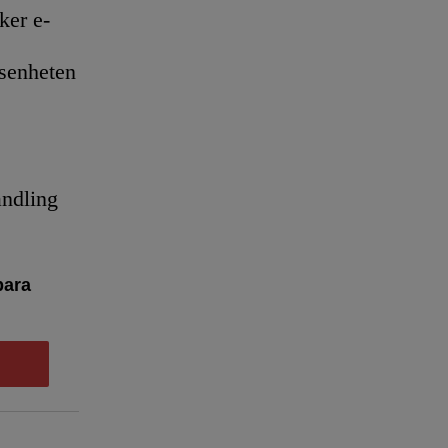
er e-
senheten
andling
bara