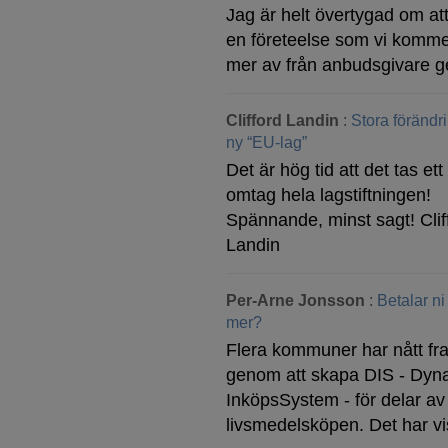
Jag är helt övertygad om att
en företeelse som vi komme
mer av från anbudsgivare g
Clifford Landin
:
Stora förändr
ny “EU-lag”
Det är hög tid att det tas ett 
omtag hela lagstiftningen!
Spännande, minst sagt! Clif
Landin
Per-Arne Jonsson
:
Betalar ni
mer?
Flera kommuner har nått f
genom att skapa DIS - Dyn
InköpsSystem - för delar av
livsmedelsköpen. Det har v