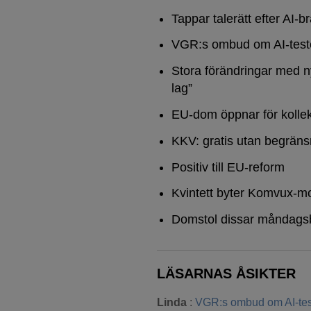
Tappar talerätt efter AI-b
VGR:s ombud om AI-test
Stora förändringar med n
lag”
EU-dom öppnar för kollek
KKV: gratis utan begräns
Positiv till EU-reform
Kvintett byter Komvux-mo
Domstol dissar måndags
LÄSARNAS ÅSIKTER
Linda
:
VGR:s ombud om AI-tes