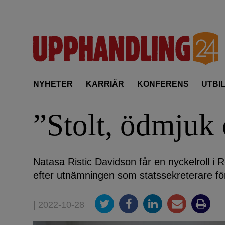
Skip
to
content
NYHETER
KARRIÄR
KONFERENS
UTBI
”Stolt, ödmjuk
Natasa Ristic Davidson får en nyckelroll i 
efter utnämningen som statssekreterare för c
| 2022-10-28