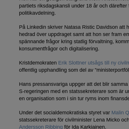
partiets riksdagskansli under 18 år och därefter
politikavdelning.
På Linkedin skriver Natasa Ristic Davidson att h
hedrad över uppdraget samt att hon ser fram em
spännande frågor kring statlig förvaltning, kom
konsumentfrågor och digitalisering.
Kristdemokraten
Erik Slottner utsågs till ny civil
offentlig upphandling som del av ”ministerportföl
Hans pressansvariga uppger att det blir samma
S-regeringen med en statssekreterare som är unde
en organisation som i sin tur ryms inom finansd
Under det socialdemokratiska styret var
Malin Q
statssekreterare för civilminister Lena Micko o
Andersson Ribbing
för Ida Karkiainen.