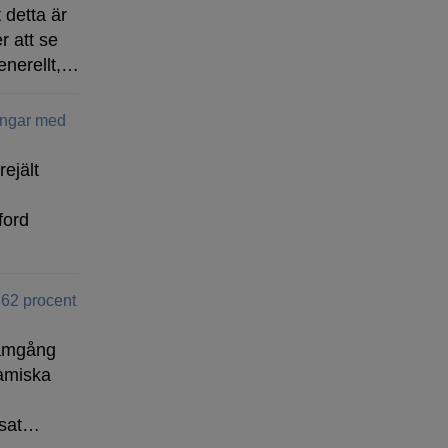
 detta är
r att se
enerellt,…
ingar med
rejält
ford
 62 procent
ramgång
amiska
isat…