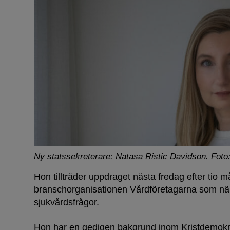
Ny statssekreterare: Natasa Ristic Davidson.
Foto
Hon tillträder uppdraget nästa fredag efter tio
branschorganisationen Vårdföretagarna som näri
sjukvårdsfrågor.
Hon har en gedigen bakgrund inom Kristdemok