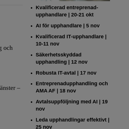
Kvalificerad entreprenad­
upphandlare
| 20-21 okt
AI för upphandlare
| 5 nov
Kvalificerad IT-upphandlare
|
10-11 nov
g och
Säkerhetsskyddad
upphandling
| 12 nov
Robusta IT-avtal
| 17 nov
Entreprenadupphandling och
änster –
AMA AF
| 18 nov
Avtalsuppföljning med AI
| 19
nov
Leda upphandlingar effektivt
|
25 nov