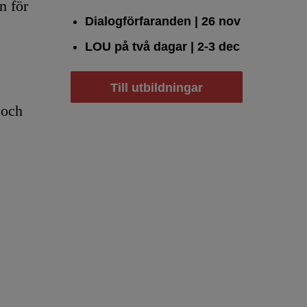
n för
Dialogförfaranden
| 26 nov
LOU på två dagar
| 2-3 dec
Till utbildningar
 och