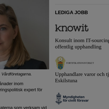
LEDIGA JOBB
Konsult inom IT-sourcin
offentlig upphandling
Upphandlare varor och tj
: Vårdföretagarna.
Eskilstuna
 månader inom
ngspolitisk expert för
raterna som verksam vid