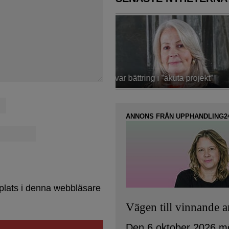
Konsult inom IT-sourcing och 
ttring i ”akuta projekt”
upphandling
ANNONS FRÅN UPPHANDLING2
plats i denna webbläsare
Vägen till vinnande 
Den 6 oktober 2026 m