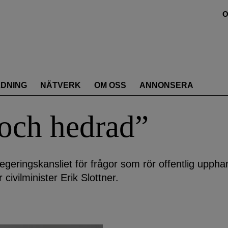
O
LDNING
NÄTVERK
OM OSS
ANNONSERA
 och hedrad”
Regeringskansliet för frågor som rör offentlig uppha
ivilminister Erik Slottner.