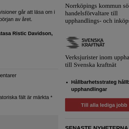
Norrköpings kommun sök
sioner går att läsa om i
handelsförvaltare till
början av året.
upphandlings- och inköp
tasa Ristic Davidson
Verksjurister inom upph
till Svenska kraftnät
entarer
Hållbarhetsstrateg håll
upphandlingar
atoriska fält är märkta
*
Till alla lediga jobb
SENASTE NYHETERNA