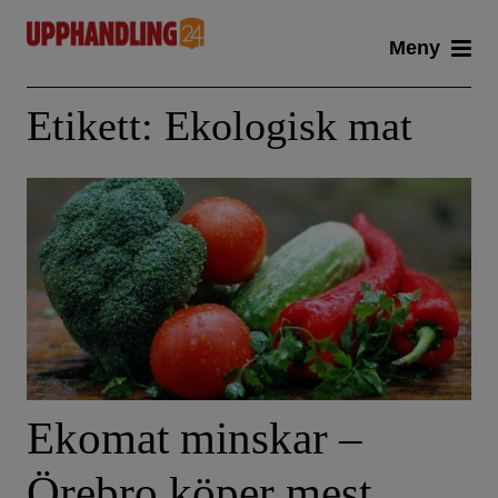
Skip
Meny
to
content
Etikett:
Ekologisk mat
Ekomat minskar –
Örebro köper mest