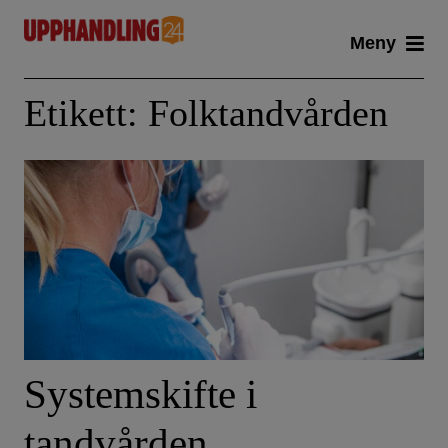
Skip
Meny
to
content
Etikett:
Folktandvården
Systemskifte i
tandvården