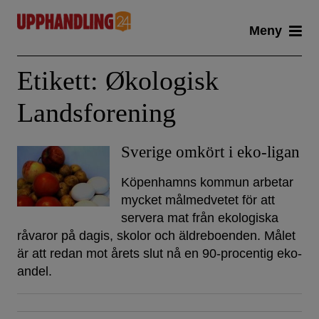
Skip
Meny
to
content
Etikett:
Økologisk
Landsforening
Sverige omkört i eko-ligan
Köpenhamns kommun arbetar
mycket målmedvetet för att
servera mat från ekologiska
råvaror på dagis, skolor och äldreboenden. Målet
är att redan mot årets slut nå en 90-procentig eko-
andel.