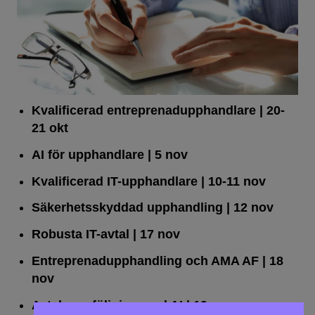
Kvalificerad entreprenad­upphandlare
| 20-
21 okt
AI för upphandlare
| 5 nov
Kvalificerad IT-upphandlare
| 10-11 nov
Säkerhetsskyddad upphandling
| 12 nov
Robusta IT-avtal
| 17 nov
Entreprenadupphandling och AMA AF
| 18
nov
Avtalsuppföljning med AI
| 19 nov