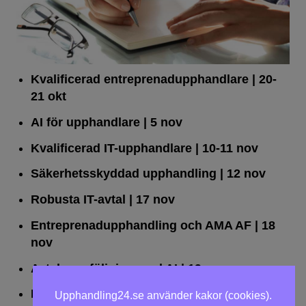
Kvalificerad entreprenad­upphandlare
| 20-
21 okt
AI för upphandlare
| 5 nov
Kvalificerad IT-upphandlare
| 10-11 nov
Säkerhetsskyddad upphandling
| 12 nov
Robusta IT-avtal
| 17 nov
Entreprenadupphandling och AMA AF
| 18
nov
Avtalsuppföljning med AI
| 19 nov
Leda upphandlingar effektivt
| 25 nov
Upphandling24.se använder kakor (cookies).