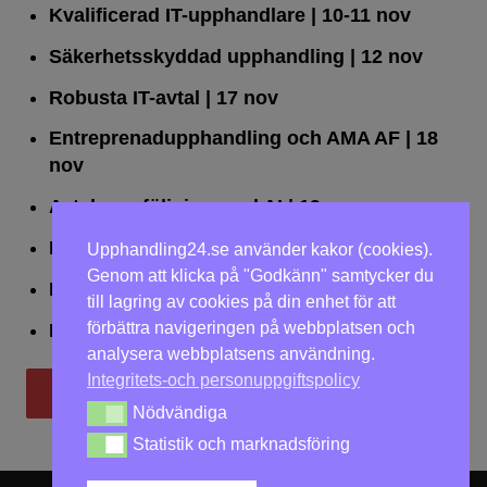
Kvalificerad IT-upphandlare
| 10-11 nov
Säkerhetsskyddad upphandling
| 12 nov
Robusta IT-avtal
| 17 nov
Entreprenadupphandling och AMA AF
| 18
nov
Avtalsuppföljning med AI
| 19 nov
Leda upphandlingar effektivt
| 25 nov
Upphandling24.se använder kakor (cookies).
Genom att klicka på "Godkänn" samtycker du
Dialogförfaranden
| 26 nov
till lagring av cookies på din enhet för att
förbättra navigeringen på webbplatsen och
LOU på två dagar
| 2-3 dec
analysera webbplatsens användning.
Integritets-och personuppgiftspolicy
Till utbildningar
Nödvändiga
Nödvändiga
Statistik och marknadsföring
Statistik och marknadsföring