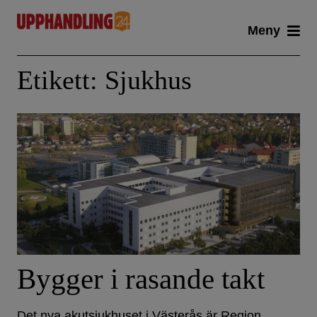
Skip
Meny
to
content
Etikett:
Sjukhus
Bygger i rasande takt
Det nya akutsjukhuset i Västerås är Region