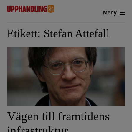
Skip
Meny
to
content
Etikett:
Stefan Attefall
Vägen till framtidens
infrastruktur