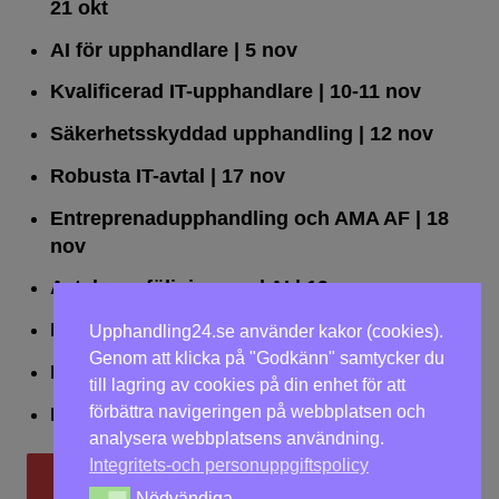
21 okt
AI för upphandlare
| 5 nov
Kvalificerad IT-upphandlare
| 10-11 nov
Säkerhetsskyddad upphandling
| 12 nov
Robusta IT-avtal
| 17 nov
Entreprenadupphandling och AMA AF
| 18
nov
Avtalsuppföljning med AI
| 19 nov
Leda upphandlingar effektivt
| 25 nov
Upphandling24.se använder kakor (cookies).
Genom att klicka på "Godkänn" samtycker du
Dialogförfaranden
| 26 nov
till lagring av cookies på din enhet för att
förbättra navigeringen på webbplatsen och
LOU på två dagar
| 2-3 dec
analysera webbplatsens användning.
Integritets-och personuppgiftspolicy
Till utbildningar
Nödvändiga