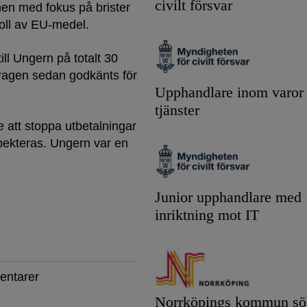
civilt försvar
n med fokus på brister
roll av EU-medel.
ill Ungern på totalt 30
idragen sedan godkänts för
Upphandlare inom varor
tjänster
 att stoppa utbetalningar
espekteras. Ungern var en
Junior upphandlare med
inriktning mot IT
entarer
Norrköpings kommun sök