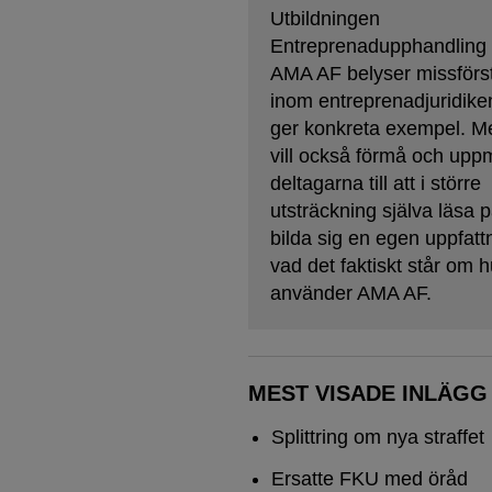
Utbildningen
Entreprenadupphandling
AMA AF belyser missförs
inom entreprenadjuridike
ger konkreta exempel. M
vill också förmå och upp
deltagarna till att i större
utsträckning själva läsa 
bilda sig en egen uppfat
vad det faktiskt står om 
använder AMA AF.
MEST VISADE INLÄGG
Splittring om nya straffet
Ersatte FKU med öråd