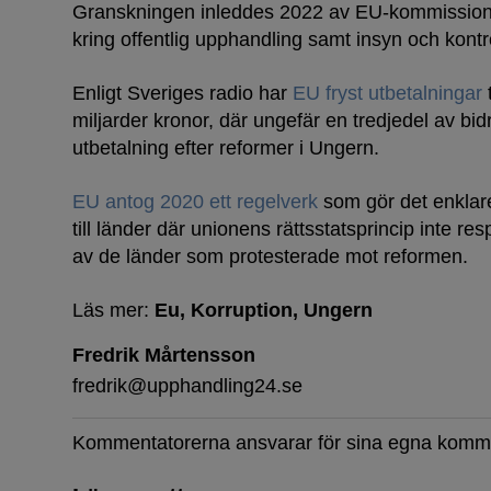
Granskningen inleddes 2022 av EU-kommissione
kring offentlig upphandling samt insyn och kont
Enligt Sveriges radio har
EU fryst utbetalningar
t
miljarder kronor, där ungefär en tredjedel av b
utbetalning efter reformer i Ungern.
EU antog 2020 ett regelverk
som gör det enklare
till länder där unionens rättsstatsprincip inte r
av de länder som protesterade mot reformen.
Läs mer:
Eu
Korruption
Ungern
Fredrik Mårtensson
fredrik@upphandling24.se
Kommentatorerna ansvarar för sina egna komm