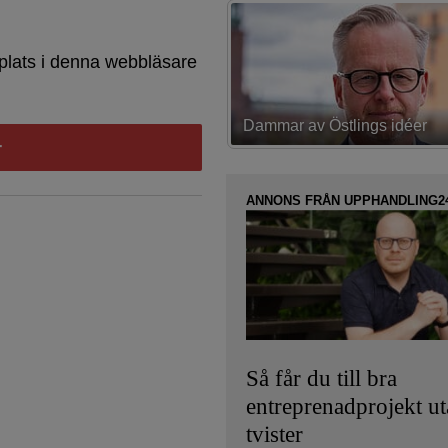
plats i denna webbläsare
av Östlings idéer
Första strategin spikad
ANNONS FRÅN UPPHANDLING2
Så får du till bra
entreprenadprojekt u
tvister