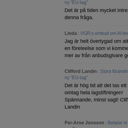
ny “EU-lag”
Det är på tiden mycket intre
denna fråga.
Linda
:
VGR:s ombud om AI-tes
Jag är helt övertygad om att
en företeelse som vi komme
mer av från anbudsgivare g
Clifford Landin
:
Stora förändr
ny “EU-lag”
Det är hög tid att det tas ett 
omtag hela lagstiftningen!
Spännande, minst sagt! Clif
Landin
Per-Arne Jonsson
:
Betalar ni