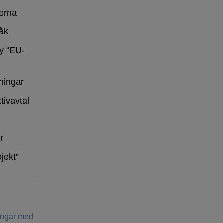
erna
råk
y “EU-
ningar
tivavtal
r
ojekt”
ringar med