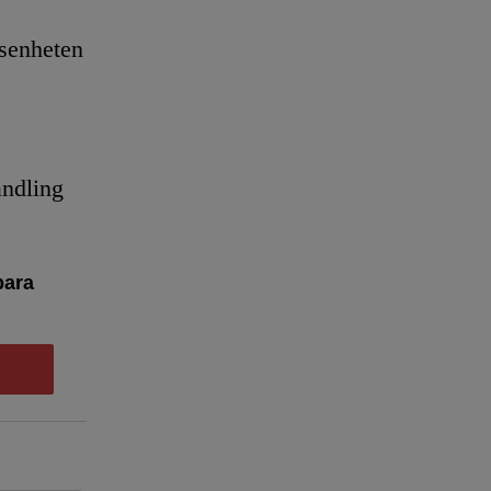
senheten
andling
bara