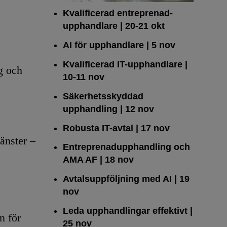
Kvalificerad entreprenad­
upphandlare
| 20-21 okt
AI för upphandlare
| 5 nov
Kvalificerad IT-upphandlare
|
g och
10-11 nov
Säkerhetsskyddad
upphandling
| 12 nov
Robusta IT-avtal
| 17 nov
änster –
Entreprenadupphandling och
AMA AF
| 18 nov
Avtalsuppföljning med AI
| 19
nov
Leda upphandlingar effektivt
|
n för
25 nov