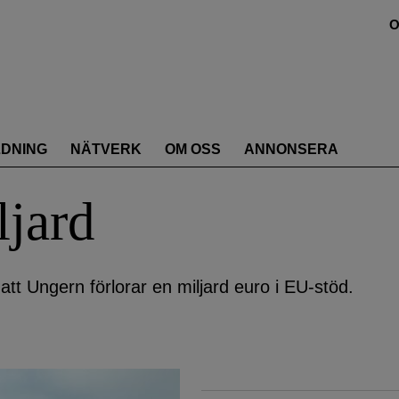
O
LDNING
NÄTVERK
OM OSS
ANNONSERA
ljard
l att Ungern förlorar en miljard euro i EU-stöd.