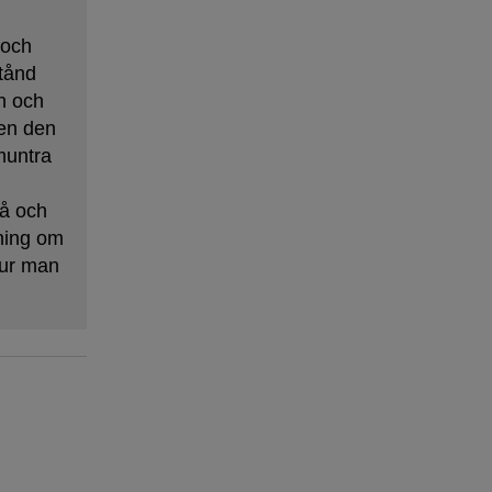
 och
tånd
n och
en den
muntra
på och
tning om
hur man