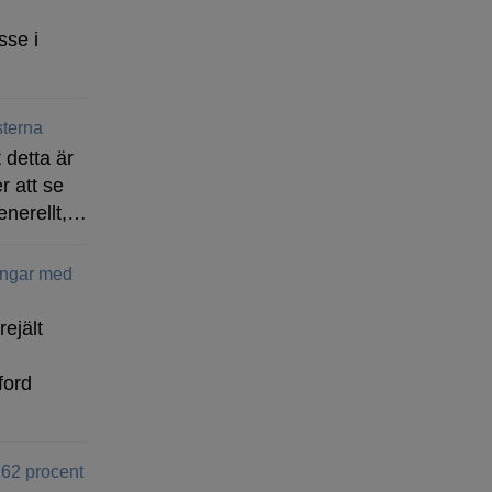
sse i
terna
 detta är
r att se
enerellt,…
ingar med
rejält
ford
 62 procent