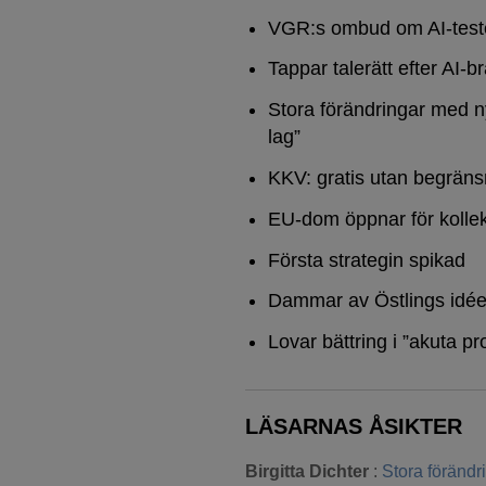
VGR:s ombud om AI-test
Tappar talerätt efter AI-b
Stora förändringar med n
lag”
KKV: gratis utan begräns
EU-dom öppnar för kollek
Första strategin spikad
Dammar av Östlings idée
Lovar bättring i ”akuta pr
LÄSARNAS ÅSIKTER
Birgitta Dichter
:
Stora föränd