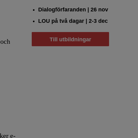
Dialogförfaranden
| 26 nov
LOU på två dagar
| 2-3 dec
Till utbildningar
 och
er e-