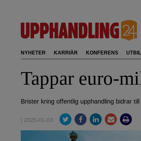
Skip
to
content
NYHETER
KARRIÄR
KONFERENS
UTBI
Tappar euro-mi
Brister kring offentlig upphandling bidrar til
| 2025-01-03