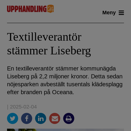
Skip
Meny
to
content
Textilleverantör
stämmer Liseberg
En textilleverantör stämmer kommunägda
Liseberg på 2,2 miljoner kronor. Detta sedan
nöjesparken avbeställt tusentals klädesplagg
efter branden på Oceana.
| 2025-02-04