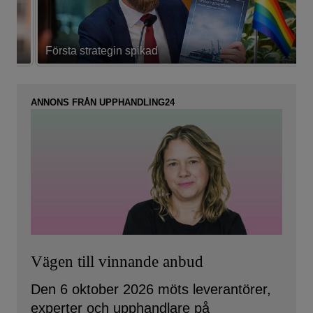
Första strategin spikad
L
ANNONS FRÅN UPPHANDLING24
Vägen till vinnande anbud
Den 6 oktober 2026 möts leverantörer,
experter och upphandlare på