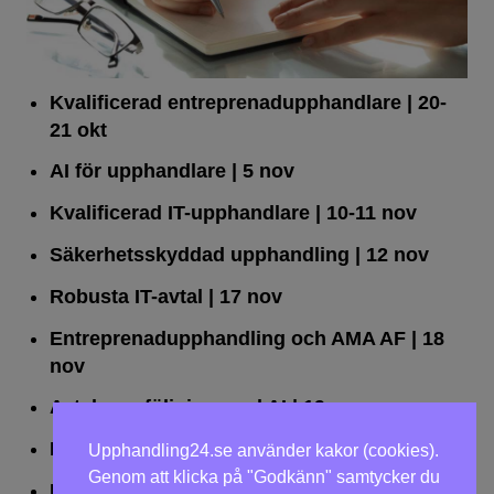
Kvalificerad entreprenad­upphandlare
| 20-
21 okt
AI för upphandlare
| 5 nov
Kvalificerad IT-upphandlare
| 10-11 nov
Säkerhetsskyddad upphandling
| 12 nov
Robusta IT-avtal
| 17 nov
Entreprenadupphandling och AMA AF
| 18
nov
Avtalsuppföljning med AI
| 19 nov
Leda upphandlingar effektivt
| 25 nov
Upphandling24.se använder kakor (cookies).
Genom att klicka på "Godkänn" samtycker du
Dialogförfaranden
| 26 nov