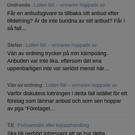
Undrande
:
Lotten föll – vinnaren hoppade av
Får en anbudsgivare ta tillbaka sitt anbud efter
tilldelning? Är de inte bundna av sitt anbud? Får i
så fall…
Stefan
:
Lotten föll – vinnaren hoppade av
Vän av ordning trycker på min kärnpoäng.
Anbuden var inte lika, eftersom det ena
uppenbarligen inte var seriöst menat när…
Vän av ordning
:
Lotten föll – vinnaren hoppade av
Varför diskutera lottningen i detta fall istället för ett
företag som lämnar anbud och som sen hoppar
av pga "Företaget…
T.E
:
Polisanmäls efter kajupphandling
Ska bli oerhört intressant att se hur detta