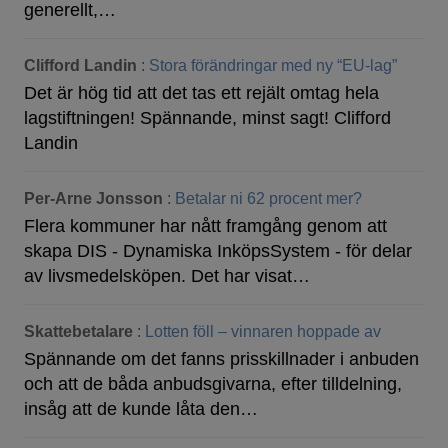
generellt,…
Clifford Landin
:
Stora förändringar med ny “EU-lag”
Det är hög tid att det tas ett rejält omtag hela
lagstiftningen! Spännande, minst sagt! Clifford
Landin
Per-Arne Jonsson
:
Betalar ni 62 procent mer?
Flera kommuner har nått framgång genom att
skapa DIS - Dynamiska InköpsSystem - för delar
av livsmedelsköpen. Det har visat…
Skattebetalare
:
Lotten föll – vinnaren hoppade av
Spännande om det fanns prisskillnader i anbuden
och att de båda anbudsgivarna, efter tilldelning,
insåg att de kunde låta den…