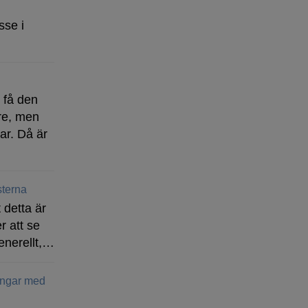
sse i
t få den
re, men
ar. Då är
terna
 detta är
r att se
enerellt,…
ingar med