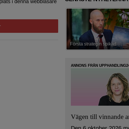
plats i denna webbläsare
trategin spikad
Lovar bättring i ”akuta projekt
ANNONS FRÅN UPPHANDLING2
Vägen till vinnande 
Den 6 oktober 2026 m