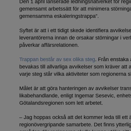
Den 1 april lanserade ledningsnätverket för reg
gemensamt arbetssätt för att minimera störning
gemensamma eskaleringstrappa”.
Syftet är att i ett tidigt skede identifiera avvik
leverantörerna innan de orsakar störningar i ve
påverkar affärsrelationen.
Trappan består av sex olika steg
. Från enstaka
bevakas till allvarliga avvikelser som kräver att 
varje steg står vilka aktiviteter som regionerna s
Målet är att göra hanteringen av avvikelser tran
likabehandlande, enligt Ingemar Sesevic, enhet
Götalandsregionen som lett arbetet.
– Jag hoppas också att det kommer leda till ett 
regionövergripande samarbete. Det finns ytterlig