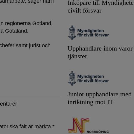
 samarbete, säger han i
Inköpare till Myndighete
civilt försvar
rån regionerna Gotland,
ra Götaland.
hefer samt jurist och
Upphandlare inom varor
tjänster
Junior upphandlare med
inriktning mot IT
entarer
atoriska fält är märkta
*