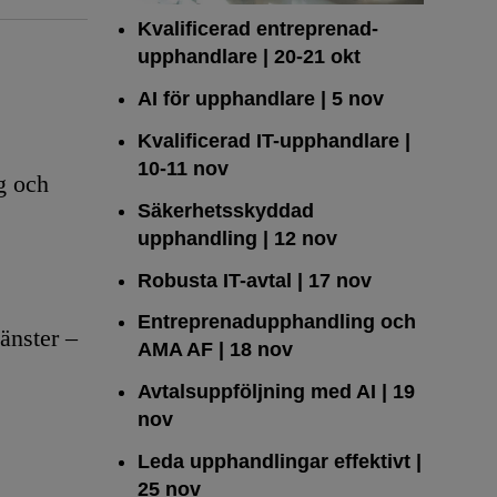
Kvalificerad entreprenad­
upphandlare
| 20-21 okt
AI för upphandlare
| 5 nov
Kvalificerad IT-upphandlare
|
10-11 nov
g och
Säkerhetsskyddad
upphandling
| 12 nov
Robusta IT-avtal
| 17 nov
Entreprenadupphandling och
änster –
AMA AF
| 18 nov
Avtalsuppföljning med AI
| 19
nov
Leda upphandlingar effektivt
|
25 nov