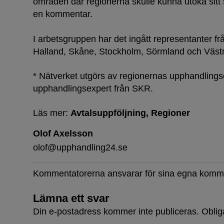
områden där regionerna skulle kunna utöka sitt
en kommentar.
I arbetsgruppen har det ingått representanter f
Halland, Skåne, Stockholm, Sörmland och Väst
* Nätverket utgörs av regionernas upphandlingsc
upphandlingsexpert från SKR.
Läs mer:
Avtalsuppföljning
Regioner
Olof Axelsson
olof@upphandling24.se
Kommentatorerna ansvarar för sina egna komm
Lämna ett svar
Din e-postadress kommer inte publiceras.
Oblig