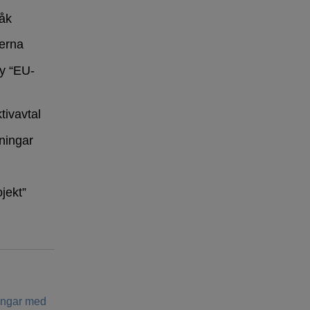
råk
erna
y “EU-
tivavtal
ningar
ojekt”
ringar med