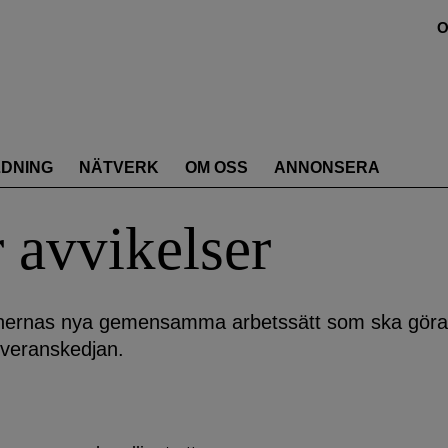
O
LDNING
NÄTVERK
OM OSS
ANNONSERA
 avvikelser
ionernas nya gemensamma arbetssätt som ska göra
leveranskedjan.