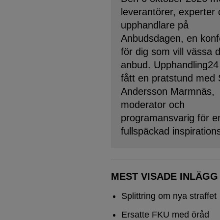
leverantörer, experter
upphandlare på
Anbudsdagen, en konf
för dig som vill vässa 
anbud. Upphandling24
fått en pratstund med
Andersson Marmnäs,
moderator och
programansvarig för e
fullspäckad inspiration
MEST VISADE INLÄGG
Splittring om nya straffet
Ersatte FKU med öråd