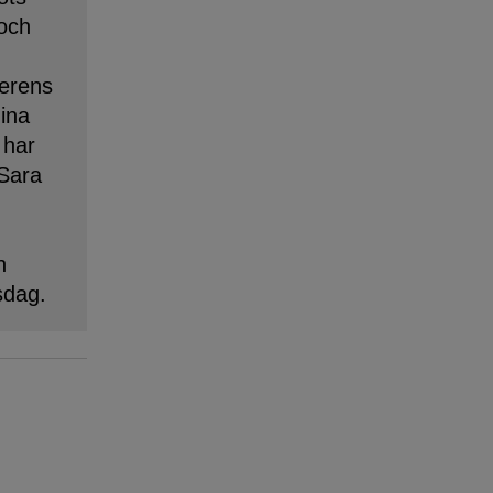
 och
erens
dina
 har
 Sara
n
sdag.