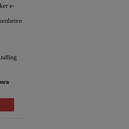
er e-
senheten
andling
bara