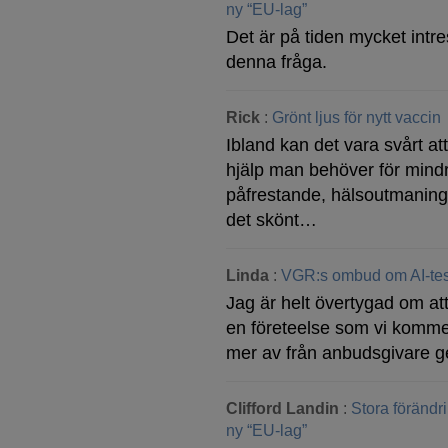
ny “EU-lag”
Det är på tiden mycket intre
denna fråga.
Rick
:
Grönt ljus för nytt vaccin
Ibland kan det vara svårt at
hjälp man behöver för mind
påfrestande, hälsoutmaning
det skönt…
Linda
:
VGR:s ombud om AI-tes
Jag är helt övertygad om att
en företeelse som vi komme
mer av från anbudsgivare g
Clifford Landin
:
Stora förändr
ny “EU-lag”