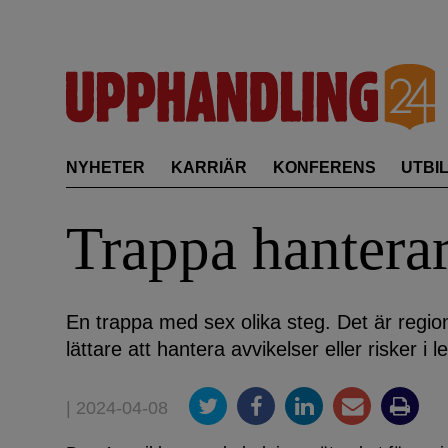
Skip
to
content
NYHETER
KARRIÄR
KONFERENS
UTBI
Trappa hanterar
En trappa med sex olika steg. Det är reg
lättare att hantera avvikelser eller risker i 
| 2024-04-08