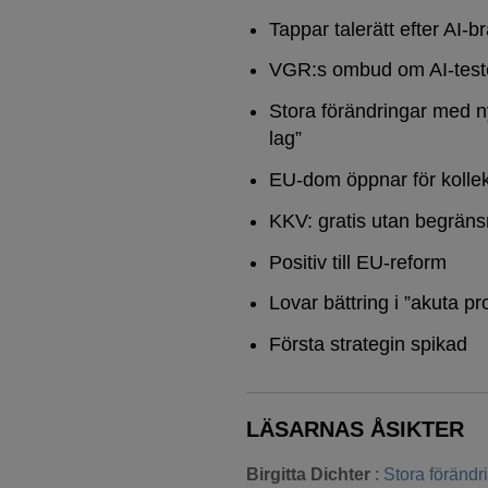
Tappar talerätt efter AI-b
VGR:s ombud om AI-test
Stora förändringar med n
lag”
EU-dom öppnar för kollek
KKV: gratis utan begräns
Positiv till EU-reform
Lovar bättring i ”akuta pr
Första strategin spikad
LÄSARNAS ÅSIKTER
Birgitta Dichter
:
Stora föränd