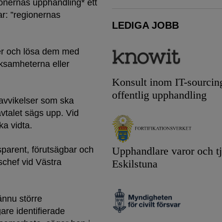
ionernas upphandling* ett
ar: ”regionernas
LEDIGA JOBB
elser och lösa dem med
rksamheterna eller
Konsult inom IT-sourcin
offentlig upphandling
 avvikelser som ska
avtalet sägs upp. Vid
ka vidta.
sparent, förutsägbar och
Upphandlare varor och tj
schef vid Västra
Eskilstuna
ännu större
are identifierade