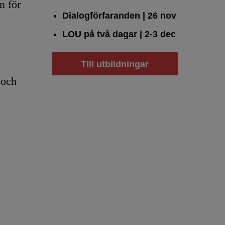
n för
Dialogförfaranden
| 26 nov
LOU på två dagar
| 2-3 dec
Till utbildningar
 och