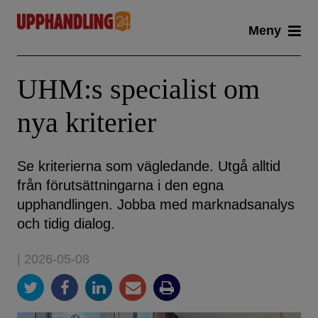
Skip
Meny
to
content
UHM:s specialist om
nya kriterier
Se kriterierna som vägledande. Utgå alltid
från förutsättningarna i den egna
upphandlingen. Jobba med marknadsanalys
och tidig dialog.
| 2026-05-08