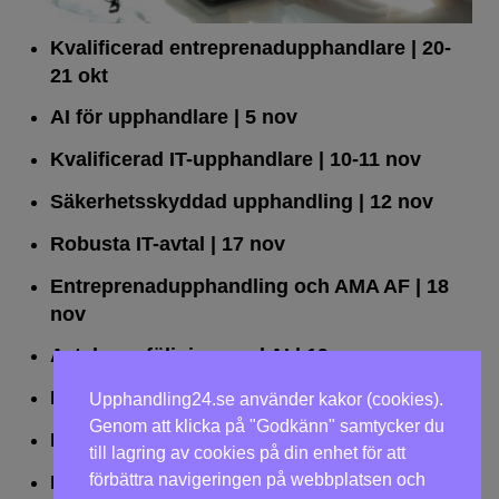
Kvalificerad entreprenad­upphandlare
| 20-
21 okt
AI för upphandlare
| 5 nov
Kvalificerad IT-upphandlare
| 10-11 nov
Säkerhetsskyddad upphandling
| 12 nov
Robusta IT-avtal
| 17 nov
Entreprenadupphandling och AMA AF
| 18
nov
Avtalsuppföljning med AI
| 19 nov
Leda upphandlingar effektivt
| 25 nov
Upphandling24.se använder kakor (cookies).
Genom att klicka på "Godkänn" samtycker du
Dialogförfaranden
| 26 nov
till lagring av cookies på din enhet för att
förbättra navigeringen på webbplatsen och
LOU på två dagar
| 2-3 dec