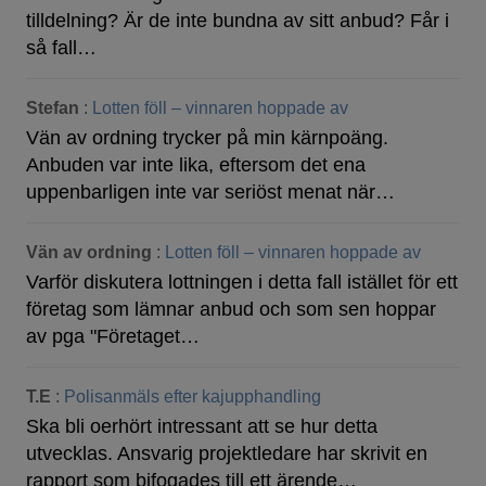
tilldelning? Är de inte bundna av sitt anbud? Får i
så fall…
Stefan
:
Lotten föll – vinnaren hoppade av
Vän av ordning trycker på min kärnpoäng.
Anbuden var inte lika, eftersom det ena
uppenbarligen inte var seriöst menat när…
Vän av ordning
:
Lotten föll – vinnaren hoppade av
Varför diskutera lottningen i detta fall istället för ett
företag som lämnar anbud och som sen hoppar
av pga "Företaget…
T.E
:
Polisanmäls efter kajupphandling
Ska bli oerhört intressant att se hur detta
utvecklas. Ansvarig projektledare har skrivit en
rapport som bifogades till ett ärende…