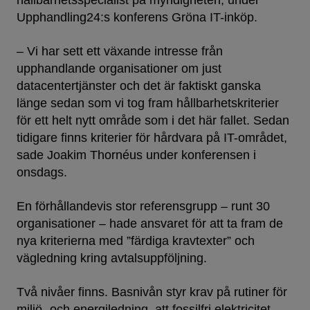
hållbarhetsspecialist på myndigheten, under
Upphandling24:s konferens Gröna IT-inköp.
– Vi har sett ett växande intresse från
upphandlande organisationer om just
datacentertjänster och det är faktiskt ganska
länge sedan som vi tog fram hållbarhetskriterier
för ett helt nytt område som i det här fallet. Sedan
tidigare finns kriterier för hårdvara på IT-området,
sade Joakim Thornéus under konferensen i
onsdags.
En förhållandevis stor referensgrupp – runt 30
organisationer – hade ansvaret för att ta fram de
nya kriterierna med ”färdiga kravtexter” och
vägledning kring avtalsuppföljning.
Två nivåer finns. Basnivån styr krav på rutiner för
miljö- och energiledning, att fossilfri elektricitet