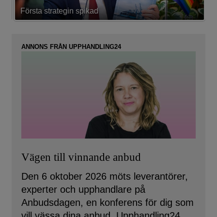
Första strategin spikad
L
ANNONS FRÅN UPPHANDLING24
Vägen till vinnande anbud
Den 6 oktober 2026 möts leverantörer,
experter och upphandlare på
Anbudsdagen, en konferens för dig som
vill vässa dina anbud. Upphandling24