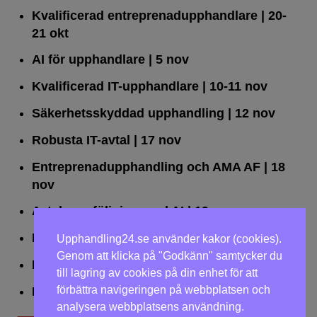
Kvalificerad entreprenad­upphandlare
| 20-
21 okt
AI för upphandlare
| 5 nov
Kvalificerad IT-upphandlare
| 10-11 nov
Säkerhetsskyddad upphandling
| 12 nov
Robusta IT-avtal
| 17 nov
Entreprenadupphandling och AMA AF
| 18
nov
Avtalsuppföljning med AI
| 19 nov
Leda upphandlingar effektivt
| 25 nov
Upphandling24.se använder kakor (cookies).
Genom att klicka på "Godkänn" samtycker du
Dialogförfaranden
| 26 nov
till lagring av cookies på din enhet för att
förbättra navigeringen på webbplatsen och
LOU på två dagar
| 2-3 dec
analysera webbplatsens användning.