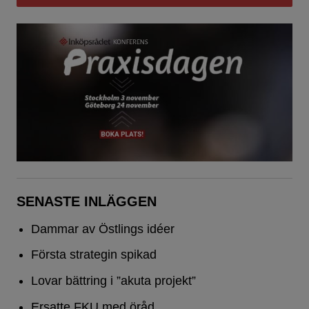
SENASTE INLÄGGEN
Dammar av Östlings idéer
Första strategin spikad
Lovar bättring i ”akuta projekt”
Ersatte FKU med öråd