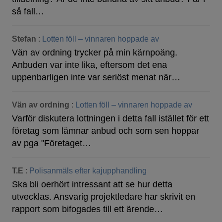
så fall…
Stefan
:
Lotten föll – vinnaren hoppade av
Vän av ordning trycker på min kärnpoäng.
Anbuden var inte lika, eftersom det ena
uppenbarligen inte var seriöst menat när…
Vän av ordning
:
Lotten föll – vinnaren hoppade av
Varför diskutera lottningen i detta fall istället för ett
företag som lämnar anbud och som sen hoppar
av pga "Företaget…
T.E
:
Polisanmäls efter kajupphandling
Ska bli oerhört intressant att se hur detta
utvecklas. Ansvarig projektledare har skrivit en
rapport som bifogades till ett ärende…