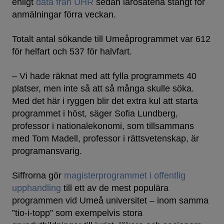
enligt
data från UHR
sedan lärosätena stängt för
anmälningar förra veckan.
Totalt antal sökande till Umeåprogrammet var 612
för helfart och 537 för halvfart.
– Vi hade räknat med att fylla programmets 40
platser, men inte så att så många skulle söka.
Med det här i ryggen blir det extra kul att starta
programmet i höst, säger Sofia Lundberg,
professor i nationalekonomi, som tillsammans
med Tom Madell, professor i rättsvetenskap, är
programansvarig.
Siffrorna gör
magisterprogrammet i offentlig
upphandling
till ett av de mest populära
programmen vid Umeå universitet – inom samma
”tio-i-topp” som exempelvis stora