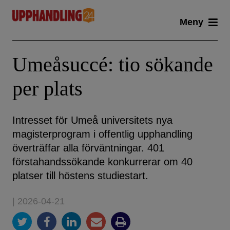
Skip
Meny
to
content
Umeåsuccé: tio sökande
per plats
Intresset för Umeå universitets nya
magisterprogram i offentlig upphandling
överträffar alla förväntningar. 401
förstahandssökande konkurrerar om 40
platser till höstens studiestart.
| 2026-04-21