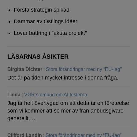
Första strategin spikad
Dammar av Östlings idéer
Lovar bättring i ”akuta projekt”
LÄSARNAS ÅSIKTER
Birgitta Dichter
:
Stora förändringar med ny “EU-lag”
Det är på tiden mycket intresse i denna fråga.
Linda
:
VGR:s ombud om AI-testerna
Jag är helt övertygad om att detta är en företeelse
som vi kommer att se mer av från anbudsgivare
generellt,…
Clifford Landin
:
Stora förändringar med ny “EU-lag”