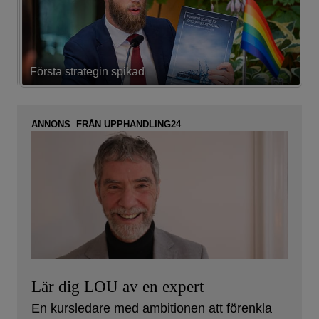
Första strategin spikad
L
ANNONS FRÅN UPPHANDLING24
Lär dig LOU av en expert
En kursledare med ambitionen att förenkla