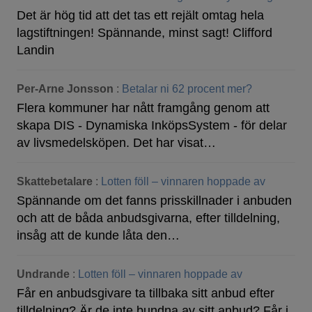
Det är hög tid att det tas ett rejält omtag hela
lagstiftningen! Spännande, minst sagt! Clifford
Landin
Per-Arne Jonsson
:
Betalar ni 62 procent mer?
Flera kommuner har nått framgång genom att
skapa DIS - Dynamiska InköpsSystem - för delar
av livsmedelsköpen. Det har visat…
Skattebetalare
:
Lotten föll – vinnaren hoppade av
Spännande om det fanns prisskillnader i anbuden
och att de båda anbudsgivarna, efter tilldelning,
insåg att de kunde låta den…
Undrande
:
Lotten föll – vinnaren hoppade av
Får en anbudsgivare ta tillbaka sitt anbud efter
tilldelning? Är de inte bundna av sitt anbud? Får i