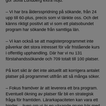
gör Sofia Lundberg extra nöjd:
– Vi har bra åldersspridning på sökande, från 24
upp till 60-plus, precis som vi tänkte oss. Och det
känns riktigt positivt att vi som ett platsobundet
program har sökande från samtliga län.
– Vi kan också se att magisterprogrammet inte
påverkar det stora intresset för vår fristående kurs
i offentlig upphandling. Där har vi nu 131
förstahandssökande och 709 totalt till 100 platser.
På kort sikt är det inte aktuellt att korrigera antalet
platser på programmet utifrån att så många söker.
– Fokus framöver är att leverera ett bra program.
Eventuell ökning av platser får bli en strategisk
fråga för framtiden. Lärarkapaciteten kan vara ett
hinder – även om vi är en växande grupp här med