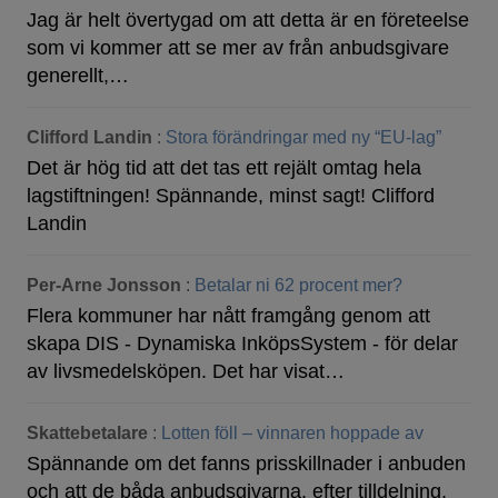
Jag är helt övertygad om att detta är en företeelse
som vi kommer att se mer av från anbudsgivare
generellt,…
Clifford Landin
:
Stora förändringar med ny “EU-lag”
Det är hög tid att det tas ett rejält omtag hela
lagstiftningen! Spännande, minst sagt! Clifford
Landin
Per-Arne Jonsson
:
Betalar ni 62 procent mer?
Flera kommuner har nått framgång genom att
skapa DIS - Dynamiska InköpsSystem - för delar
av livsmedelsköpen. Det har visat…
Skattebetalare
:
Lotten föll – vinnaren hoppade av
Spännande om det fanns prisskillnader i anbuden
och att de båda anbudsgivarna, efter tilldelning,