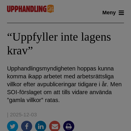
Skip
Meny
to
content
“Uppfyller inte lagens
krav”
Upphandlingsmyndigheten hoppas kunna
komma ikapp arbetet med arbetsrättsliga
villkor efter avpubliceringar tidigare i år. Men
SOI-förslaget om att tills vidare använda
”gamla villkor” ratas.
| 2025-12-03