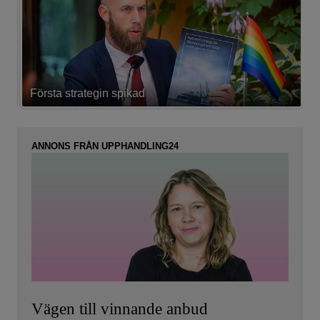
Första strategin spikad
L
ANNONS FRÅN UPPHANDLING24
Vägen till vinnande anbud