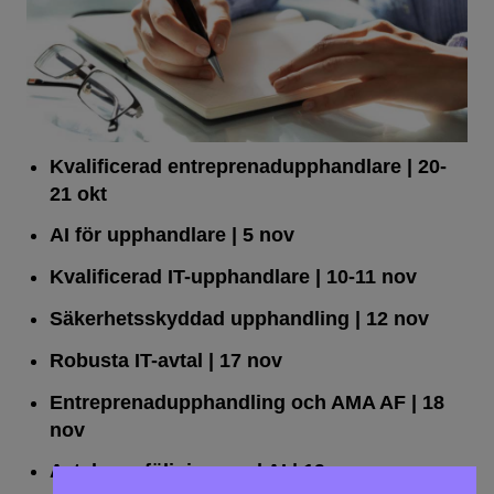
Kvalificerad entreprenad­upphandlare
| 20-
21 okt
AI för upphandlare
| 5 nov
Kvalificerad IT-upphandlare
| 10-11 nov
Säkerhetsskyddad upphandling
| 12 nov
Robusta IT-avtal
| 17 nov
Entreprenadupphandling och AMA AF
| 18
nov
Avtalsuppföljning med AI
| 19 nov