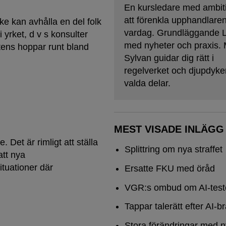
En kursledare med ambit
att förenkla upphandlare
ke kan avhålla en del folk
vardag. Grundläggande
 yrket, d v s konsulter
med nyheter och praxis. 
ens hoppar runt bland
Sylvan guidar dig rätt i
regelverket och djupdyker
valda delar.
MEST VISADE INLÄGG
 Det är rimligt att ställa
Splittring om nya straffet
att nya
ituationer där
Ersatte FKU med öråd
VGR:s ombud om AI-test
Tappar talerätt efter AI-b
Stora förändringar med n