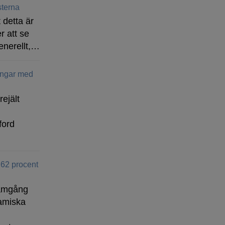
terna
 detta är
r att se
enerellt,…
ingar med
rejält
ford
 62 procent
ramgång
amiska