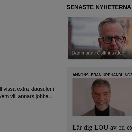
SENASTE NYHETERNA
av Östlings idéer
Första strategin spikad
ANNONS FRÅN UPPHANDLING2
 vissa extra klausuler i
Vem vill annars jobba…
Lär dig LOU av en ex