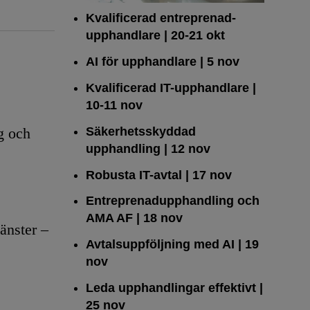
Kvalificerad entreprenad­
upphandlare
| 20-21 okt
AI för upphandlare
| 5 nov
Kvalificerad IT-upphandlare
|
10-11 nov
Säkerhetsskyddad
g och
upphandling
| 12 nov
Robusta IT-avtal
| 17 nov
Entreprenadupphandling och
AMA AF
| 18 nov
änster –
Avtalsuppföljning med AI
| 19
nov
Leda upphandlingar effektivt
|
25 nov