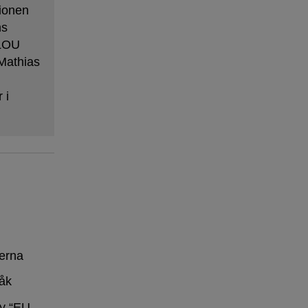
ionen
ns
 LOU
Mathias
 i
erna
råk
y “EU-