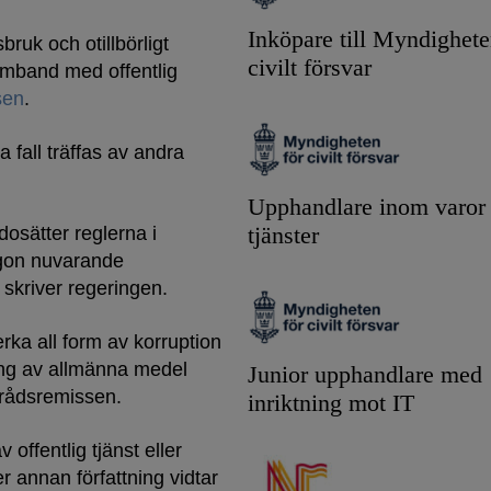
Inköpare till Myndighete
bruk och otillbörligt
civilt försvar
amband med offentlig
sen
.
 fall träffas av andra
Upphandlare inom varor
dosätter reglerna i
tjänster
ågon nuvarande
skriver regeringen.
erka all form av korruption
ning av allmänna medel
Junior upphandlare med
agrådsremissen.
inriktning mot IT
offentlig tjänst eller
er annan författning vidtar