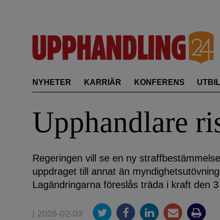
Skip
to
content
NYHETER
KARRIÄR
KONFERENS
UTBI
Upphandlare ris
Regeringen vill se en ny straffbestämmelse
uppdraget till annat än myndighetsutövning
Lagändringarna föreslås träda i kraft den 3 j
| 2026-02-03