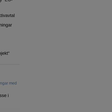
tivavtal
ningar
ojekt”
ringar med
sse i