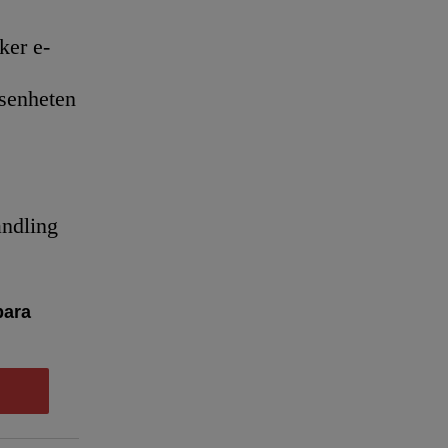
er e-
senheten
andling
bara