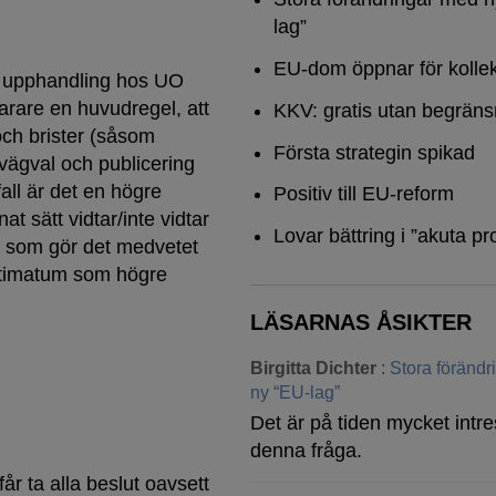
lag”
EU-dom öppnar för kollek
ig upphandling hos UO
narare en huvudregel, att
KKV: gratis utan begräns
och brister (såsom
Första strategin spikad
 vägval och publicering
fall är det en högre
Positiv till EU-reform
at sätt vidtar/inte vidtar
Lovar bättring i ”akuta pr
n som gör det medvetet
ultimatum som högre
LÄSARNAS ÅSIKTER
Birgitta Dichter
:
Stora föränd
ny “EU-lag”
Det är på tiden mycket intre
denna fråga.
får ta alla beslut oavsett