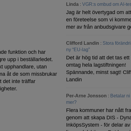
Linda
:
VGR:s ombud om AI-tes
Jag är helt övertygad om att
en företeelse som vi komme
mer av från anbudsgivare g
Clifford Landin
:
Stora förändr
ny “EU-lag”
nde funktion och har
Det är hög tid att det tas ett 
e upp i beställarledet.
omtag hela lagstiftningen!
ikt upphandlare, utan
Spännande, minst sagt! Clif
mma åt de som missbrukar
Landin
t det inte träffar
gheter.
Per-Arne Jonsson
:
Betalar ni
mer?
Flera kommuner har nått f
genom att skapa DIS - Dyn
InköpsSystem - för delar av