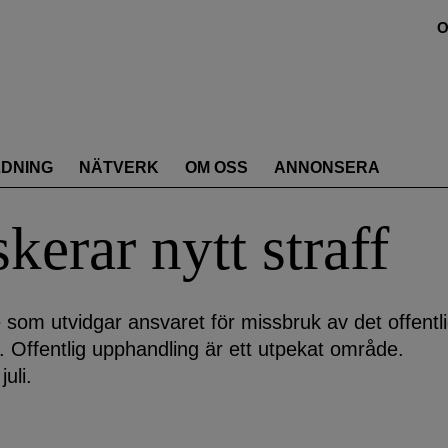
O
LDNING
NÄTVERK
OM OSS
ANNONSERA
kerar nytt straff
 som utvidgar ansvaret för missbruk av det offentl
. Offentlig upphandling är ett utpekat område.
uli.