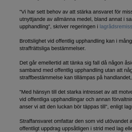
”Vi har sett behov av att stärka ansvaret för miss
utnyttjande av allmänna medel, bland annat i s
upphandling”, skriver regeringen i
lagrådsremis
Brottslighet vid offentlig upphandling kan i många
straffrättsliga bestämmelser.
Det går emellertid att tänka sig fall då någon åsi
samband med offentlig upphandling utan att n
straffbestämmelse kan tillämpas på handlandet, 
”Med hänsyn till det starka intresset av att motv
vid offentliga upphandlingar och annan förvalt
anser vi att den luckan bör täppas till”, enligt l
Straffansvaret omfattar den som vid utövandet av 
offentligt uppdrag uppsåtligen i strid med lag ell