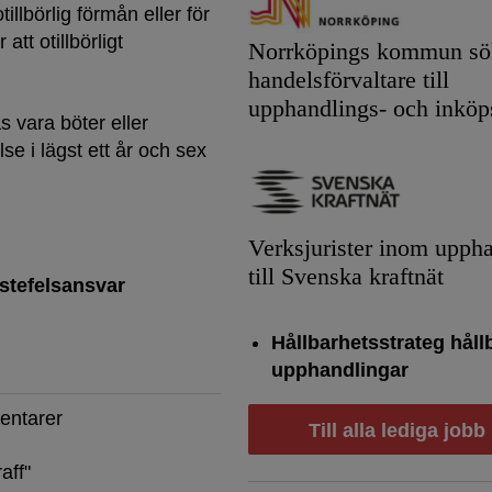
tillbörlig förmån eller för
tt otillbörligt
Norrköpings kommun sök
handelsförvaltare till
upphandlings- och inköp
ås vara böter eller
lse i lägst ett år och sex
Verksjurister inom upph
till Svenska kraftnät
stefelsansvar
Hållbarhetsstrateg håll
upphandlingar
entarer
Till alla lediga jobb
aff
"