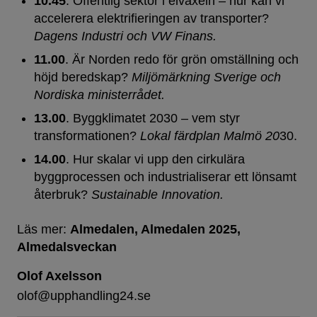
10.45
. Offentlig sektor i elväxeln – hur kan vi
accelerera elektrifieringen av transporter?
Dagens Industri och VW Finans.
11.00
. Är Norden redo för grön omställning och
höjd beredskap?
Miljömärkning Sverige och
Nordiska ministerrådet.
13.00
. Byggklimatet 2030 – vem styr
transformationen?
Lokal färdplan Malmö 20
30.
14.00
. Hur skalar vi upp den cirkulära
byggprocessen och industrialiserar ett lönsamt
återbruk?
Sustainable Innovation.
Läs mer:
Almedalen
Almedalen 2025
Almedalsveckan
Olof Axelsson
olof@upphandling24.se