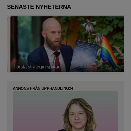
SENASTE NYHETERNA
Första strategin spikad
L
ANNONS FRÅN UPPHANDLING24