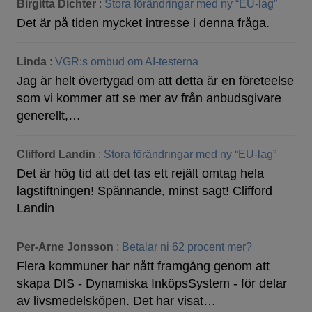
Birgitta Dichter
:
Stora förändringar med ny “EU-lag”
Det är på tiden mycket intresse i denna fråga.
Linda
:
VGR:s ombud om AI-testerna
Jag är helt övertygad om att detta är en företeelse
som vi kommer att se mer av från anbudsgivare
generellt,…
Clifford Landin
:
Stora förändringar med ny “EU-lag”
Det är hög tid att det tas ett rejält omtag hela
lagstiftningen! Spännande, minst sagt! Clifford
Landin
Per-Arne Jonsson
:
Betalar ni 62 procent mer?
Flera kommuner har nått framgång genom att
skapa DIS - Dynamiska InköpsSystem - för delar
av livsmedelsköpen. Det har visat…