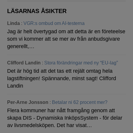
LÄSARNAS ÅSIKTER
Linda
:
VGR:s ombud om AI-testerna
Jag är helt övertygad om att detta är en företeelse
som vi kommer att se mer av från anbudsgivare
generellt,…
Clifford Landin
:
Stora förändringar med ny “EU-lag”
Det är hög tid att det tas ett rejält omtag hela
lagstiftningen! Spännande, minst sagt! Clifford
Landin
Per-Arne Jonsson
:
Betalar ni 62 procent mer?
Flera kommuner har nått framgång genom att
skapa DIS - Dynamiska InköpsSystem - för delar
av livsmedelsköpen. Det har visat…