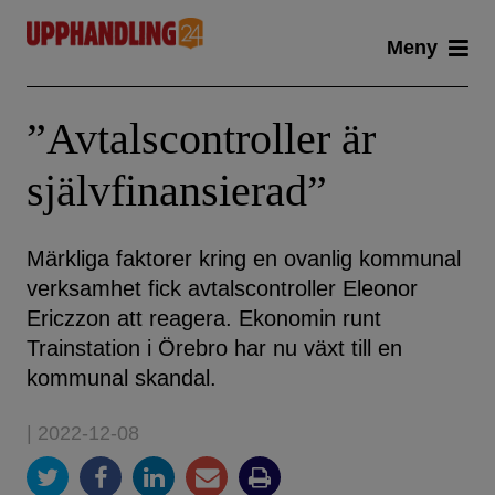
Skip
Meny
to
content
”Avtalscontroller är
självfinansierad”
Märkliga faktorer kring en ovanlig kommunal
verksamhet fick avtalscontroller Eleonor
Ericzzon att reagera. Ekonomin runt
Trainstation i Örebro har nu växt till en
kommunal skandal.
| 2022-12-08