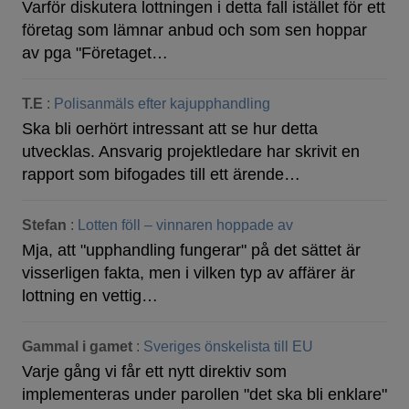
Varför diskutera lottningen i detta fall istället för ett
företag som lämnar anbud och som sen hoppar
av pga "Företaget…
T.E
:
Polisanmäls efter kajupphandling
Ska bli oerhört intressant att se hur detta
utvecklas. Ansvarig projektledare har skrivit en
rapport som bifogades till ett ärende…
Stefan
:
Lotten föll – vinnaren hoppade av
Mja, att "upphandling fungerar" på det sättet är
visserligen fakta, men i vilken typ av affärer är
lottning en vettig…
Gammal i gamet
:
Sveriges önskelista till EU
Varje gång vi får ett nytt direktiv som
implementeras under parollen "det ska bli enklare"