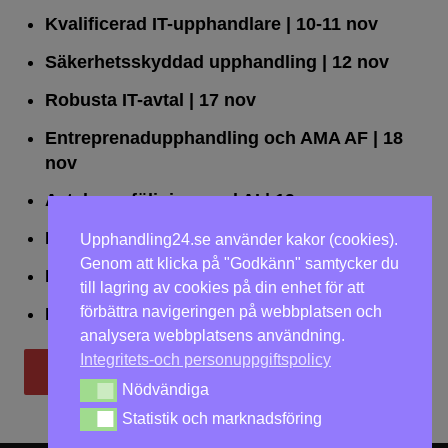
Kvalificerad IT-upphandlare
| 10-11 nov
Säkerhetsskyddad upphandling
| 12 nov
Robusta IT-avtal
| 17 nov
Entreprenadupphandling och AMA AF
| 18
nov
Avtalsuppföljning med AI
| 19 nov
Leda upphandlingar effektivt
| 25 nov
Upphandling24.se använder kakor (cookies).
Genom att klicka på "Godkänn" samtycker du
Dialogförfaranden
| 26 nov
till lagring av cookies på din enhet för att
förbättra navigeringen på webbplatsen och
LOU på två dagar
| 2-3 dec
analysera webbplatsens användning.
Integritets-och personuppgiftspolicy
Till utbildningar
Nödvändiga
Nödvändiga
Statistik och marknadsföring
Statistik och marknadsföring