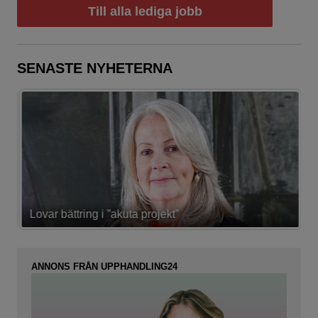
Till alla lediga jobb
SENASTE NYHETERNA
Lovar bättring i ”akuta projekt”
K
ANNONS FRÅN UPPHANDLING24