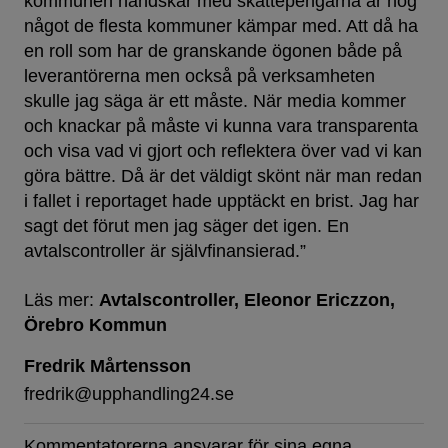
kommunen handskar med skattepengarna är nog
något de flesta kommuner kämpar med. Att då ha
en roll som har de granskande ögonen både på
leverantörerna men också på verksamheten
skulle jag säga är ett måste. När media kommer
och knackar på måste vi kunna vara transparenta
och visa vad vi gjort och reflektera över vad vi kan
göra bättre. Då är det väldigt skönt när man redan
i fallet i reportaget hade upptäckt en brist. Jag har
sagt det förut men jag säger det igen. En
avtalscontroller är självfinansierad.”
Läs mer:
Avtalscontroller
Eleonor Ericzzon
Örebro Kommun
Fredrik Mårtensson
fredrik@upphandling24.se
Kommentatorerna ansvarar för sina egna