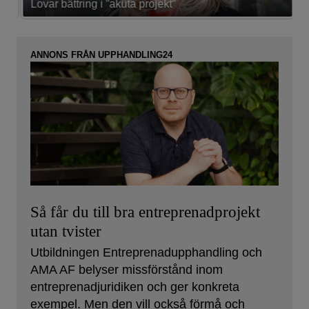
Lovar bättring i ”akuta projekt”
K
ANNONS FRÅN UPPHANDLING24
Så får du till bra entreprenadprojekt
utan tvister
Utbildningen Entreprenadupphandling och
AMA AF belyser missförstånd inom
entreprenadjuridiken och ger konkreta
exempel. Men den vill också förmå och