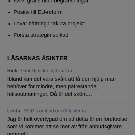
KKV: gratis utan begränsningar
Positiv till EU-reform
Lovar bättring i ”akuta projekt”
Första strategin spikad
LÄSARNAS ÅSIKTER
Rick
:
Grönt ljus för nytt vaccin
Ibland kan det vara svårt att få den hjälp man
behöver för mindre, men påfrestande,
hälsoutmaningar. Då är det skönt…
Linda
:
VGR:s ombud om AI-testerna
Jag är helt övertygad om att detta är en företeelse
som vi kommer att se mer av från anbudsgivare
generellt,…