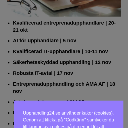
Kvalificerad entreprenad­upphandlare
| 20-
21 okt
AI för upphandlare
| 5 nov
Kvalificerad IT-upphandlare
| 10-11 nov
Säkerhetsskyddad upphandling
| 12 nov
Robusta IT-avtal
| 17 nov
Entreprenadupphandling och AMA AF
| 18
nov
Avtalsuppföljning med AI
| 19 nov
Leda upphandlingar effektivt
| 25 nov
Upphandling24.se använder kakor (cookies).
Genom att klicka på "Godkänn" samtycker du
Dialogförfaranden
| 26 nov
till lagring av cookies på din enhet för att