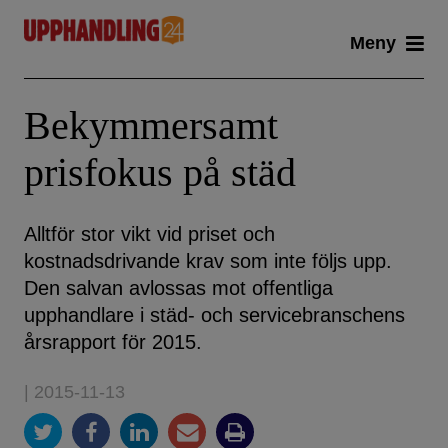
Skip
Meny
to
content
Bekymmersamt
prisfokus på städ
Alltför stor vikt vid priset och
kostnadsdrivande krav som inte följs upp.
Den salvan avlossas mot offentliga
upphandlare i städ- och servicebranschens
årsrapport för 2015.
| 2015-11-13