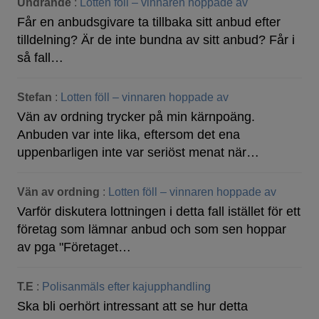
Undrande
:
Lotten föll – vinnaren hoppade av
Får en anbudsgivare ta tillbaka sitt anbud efter
tilldelning? Är de inte bundna av sitt anbud? Får i
så fall…
Stefan
:
Lotten föll – vinnaren hoppade av
Vän av ordning trycker på min kärnpoäng.
Anbuden var inte lika, eftersom det ena
uppenbarligen inte var seriöst menat när…
Vän av ordning
:
Lotten föll – vinnaren hoppade av
Varför diskutera lottningen i detta fall istället för ett
företag som lämnar anbud och som sen hoppar
av pga "Företaget…
T.E
:
Polisanmäls efter kajupphandling
Ska bli oerhört intressant att se hur detta