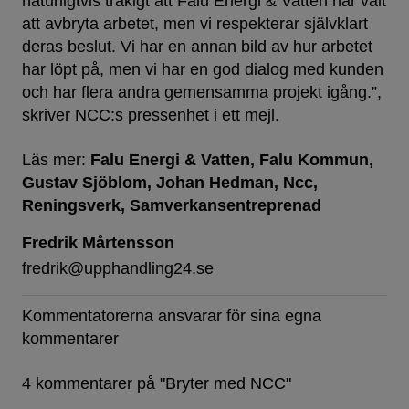
naturligtvis tråkigt att Falu Energi & Vatten har valt
att avbryta arbetet, men vi respekterar självklart
deras beslut. Vi har en annan bild av hur arbetet
har löpt på, men vi har en god dialog med kunden
och har flera andra gemensamma projekt igång.”,
skriver NCC:s pressenhet i ett mejl.
Läs mer:
Falu Energi & Vatten
Falu Kommun
Gustav Sjöblom
Johan Hedman
Ncc
Reningsverk
Samverkansentreprenad
Fredrik Mårtensson
fredrik@upphandling24.se
Kommentatorerna ansvarar för sina egna
kommentarer
4 kommentarer på "
Bryter med NCC
"