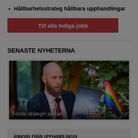
Hållbarhetsstrateg hållbara upphandlingar
Till alla lediga jobb
SENASTE NYHETERNA
Första strategin spikad
L
ANNONS FRÅN UPPHANDLING24