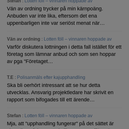
Stefan
:
Lotten föll – vinnaren hoppade av
Vän av ordning trycker på min kärnpoäng.
Anbuden var inte lika, eftersom det ena
uppenbarligen inte var seriöst menat när…
Vän av ordning
:
Lotten föll – vinnaren hoppade av
Varför diskutera lottningen i detta fall istället för ett
företag som lämnar anbud och som sen hoppar
av pga "Företaget…
T.E
:
Polisanmäls efter kajupphandling
Ska bli oerhört intressant att se hur detta
utvecklas. Ansvarig projektledare har skrivit en
rapport som bifogades till ett ärende…
Stefan
:
Lotten föll – vinnaren hoppade av
Mja, att "upphandling fungerar" på det sättet är