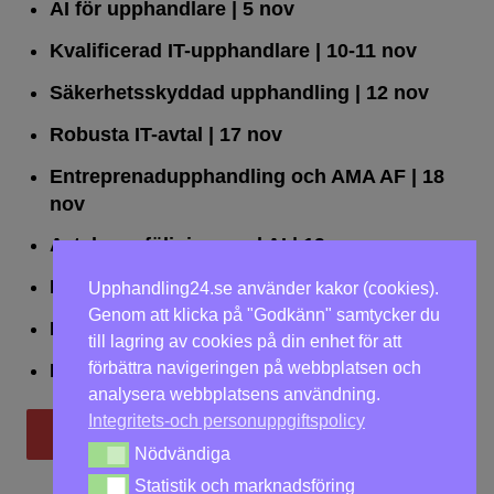
AI för upphandlare
| 5 nov
Kvalificerad IT-upphandlare
| 10-11 nov
Säkerhetsskyddad upphandling
| 12 nov
Robusta IT-avtal
| 17 nov
Entreprenadupphandling och AMA AF
| 18
nov
Avtalsuppföljning med AI
| 19 nov
Leda upphandlingar effektivt
| 25 nov
Upphandling24.se använder kakor (cookies).
Genom att klicka på "Godkänn" samtycker du
Dialogförfaranden
| 26 nov
till lagring av cookies på din enhet för att
förbättra navigeringen på webbplatsen och
LOU på två dagar
| 2-3 dec
analysera webbplatsens användning.
Integritets-och personuppgiftspolicy
Till utbildningar
Nödvändiga
Nödvändiga
Statistik och marknadsföring
Statistik och marknadsföring