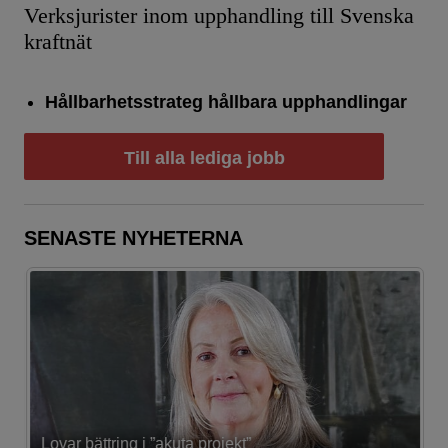
Verksjurister inom upphandling till Svenska
kraftnät
Hållbarhetsstrateg hållbara upphandlingar
Till alla lediga jobb
SENASTE NYHETERNA
Lovar bättring i ”akuta projekt”
K