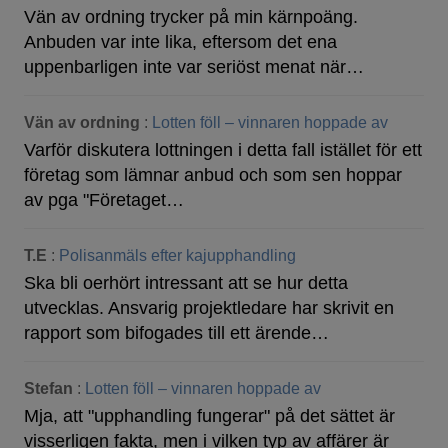
Vän av ordning trycker på min kärnpoäng.
Anbuden var inte lika, eftersom det ena
uppenbarligen inte var seriöst menat när…
Vän av ordning
:
Lotten föll – vinnaren hoppade av
Varför diskutera lottningen i detta fall istället för ett
företag som lämnar anbud och som sen hoppar
av pga "Företaget…
T.E
:
Polisanmäls efter kajupphandling
Ska bli oerhört intressant att se hur detta
utvecklas. Ansvarig projektledare har skrivit en
rapport som bifogades till ett ärende…
Stefan
:
Lotten föll – vinnaren hoppade av
Mja, att "upphandling fungerar" på det sättet är
visserligen fakta, men i vilken typ av affärer är