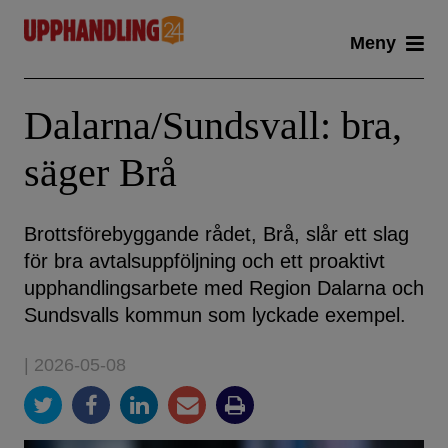
Skip
Meny
to
content
Dalarna/Sundsvall: bra,
säger Brå
Brottsförebyggande rådet, Brå, slår ett slag
för bra avtalsuppföljning och ett proaktivt
upphandlingsarbete med Region Dalarna och
Sundsvalls kommun som lyckade exempel.
| 2026-05-08