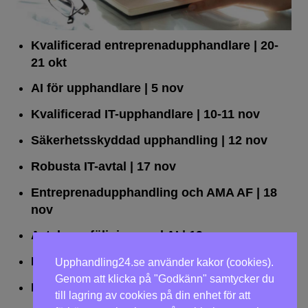
Kvalificerad entreprenad­upphandlare
| 20-
21 okt
AI för upphandlare
| 5 nov
Kvalificerad IT-upphandlare
| 10-11 nov
Säkerhetsskyddad upphandling
| 12 nov
Robusta IT-avtal
| 17 nov
Entreprenadupphandling och AMA AF
| 18
nov
Avtalsuppföljning med AI
| 19 nov
Leda upphandlingar effektivt
| 25 nov
Upphandling24.se använder kakor (cookies).
Genom att klicka på "Godkänn" samtycker du
Dialogförfaranden
| 26 nov
till lagring av cookies på din enhet för att