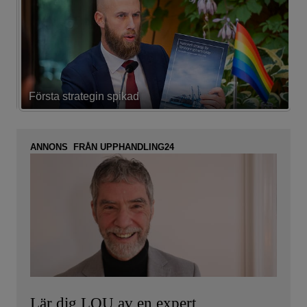
Första strategin spikad
L
ANNONS FRÅN UPPHANDLING24
Lär dig LOU av en expert