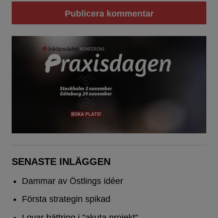
SENASTE INLÄGGEN
Dammar av Östlings idéer
Första strategin spikad
Lovar bättring i ”akuta projekt”