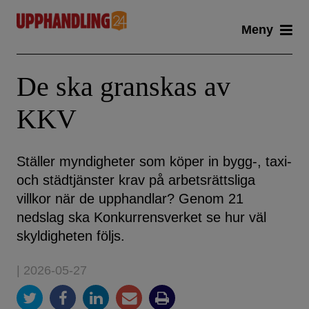
Skip
Meny
to
content
De ska granskas av
KKV
Ställer myndigheter som köper in bygg-, taxi-
och städtjänster krav på arbetsrättsliga
villkor när de upphandlar? Genom 21
nedslag ska Konkurrensverket se hur väl
skyldigheten följs.
| 2026-05-27