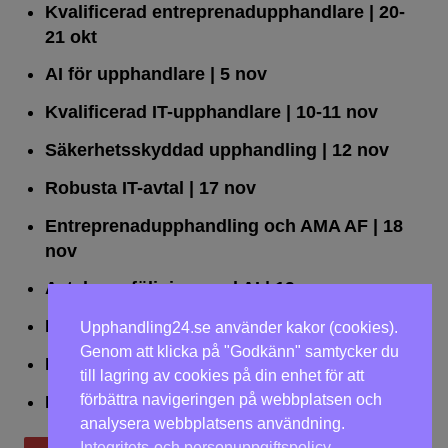
Kvalificerad entreprenad­upphandlare
| 20-
21 okt
AI för upphandlare
| 5 nov
Kvalificerad IT-upphandlare
| 10-11 nov
Säkerhetsskyddad upphandling
| 12 nov
Robusta IT-avtal
| 17 nov
Entreprenadupphandling och AMA AF
| 18
nov
Avtalsuppföljning med AI
| 19 nov
Leda upphandlingar effektivt
| 25 nov
Upphandling24.se använder kakor (cookies).
Genom att klicka på "Godkänn" samtycker du
Dialogförfaranden
| 26 nov
till lagring av cookies på din enhet för att
förbättra navigeringen på webbplatsen och
LOU på två dagar
| 2-3 dec
analysera webbplatsens användning.
Integritets-och personuppgiftspolicy