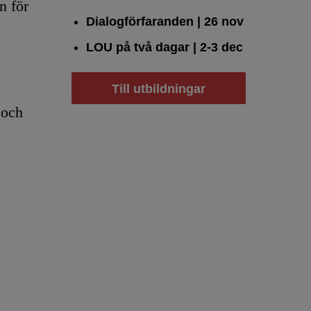
n för
Dialogförfaranden
| 26 nov
LOU på två dagar
| 2-3 dec
Till utbildningar
 och