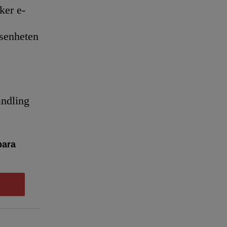
er e-
senheten
andling
bara