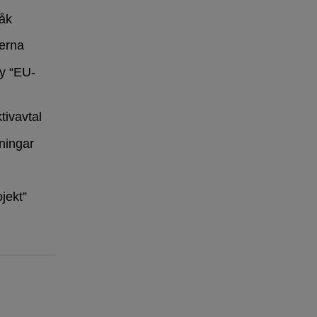
råk
erna
y “EU-
tivavtal
ningar
ojekt”