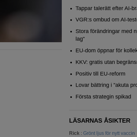
Tappar talerätt efter AI-b
VGR:s ombud om AI-test
Stora förändringar med n
lag”
EU-dom öppnar för kollek
KKV: gratis utan begräns
Positiv till EU-reform
Lovar bättring i ”akuta pr
Första strategin spikad
LÄSARNAS ÅSIKTER
Rick
:
Grönt ljus för nytt vaccin