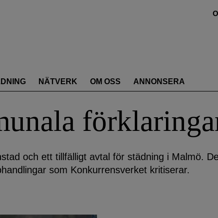
O
LDNING
NÄTVERK
OM OSS
ANNONSERA
nala förklaringa
stad och ett tillfälligt avtal för städning i Malmö. D
phandlingar som Konkurrensverket kritiserar.