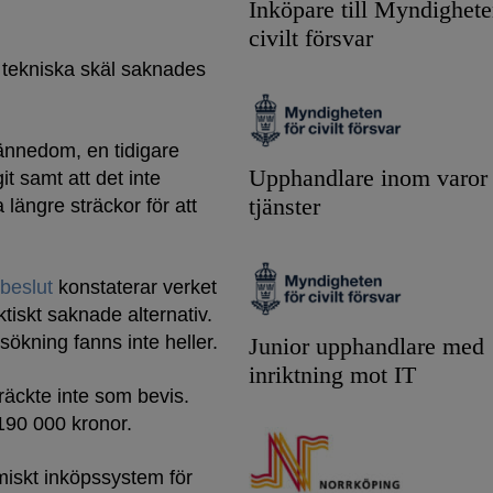
Inköpare till Myndighete
civilt försvar
 tekniska skäl saknades
ännedom, en tidigare
Upphandlare inom varor
t samt att det inte
tjänster
längre sträckor för att
beslut
konstaterar verket
iskt saknade alternativ.
ökning fanns inte heller.
Junior upphandlare med
inriktning mot IT
äckte inte som bevis.
190 000 kronor.
miskt inköpssystem för