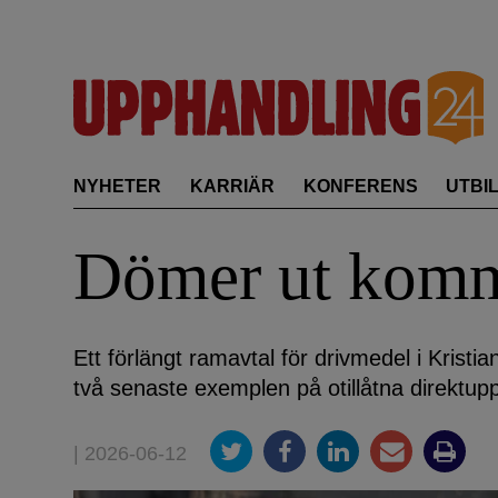
Skip
to
content
NYHETER
KARRIÄR
KONFERENS
UTBI
Dömer ut kommu
Ett förlängt ramavtal för drivmedel i Kristian
två senaste exemplen på otillåtna direktup
| 2026-06-12