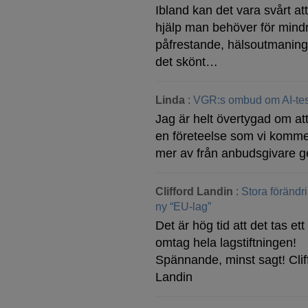
Ibland kan det vara svårt at
hjälp man behöver för mind
påfrestande, hälsoutmaning
det skönt…
Linda
:
VGR:s ombud om AI-tes
Jag är helt övertygad om att
en företeelse som vi komme
mer av från anbudsgivare g
Clifford Landin
:
Stora förändr
ny “EU-lag”
Det är hög tid att det tas ett 
omtag hela lagstiftningen!
Spännande, minst sagt! Clif
Landin