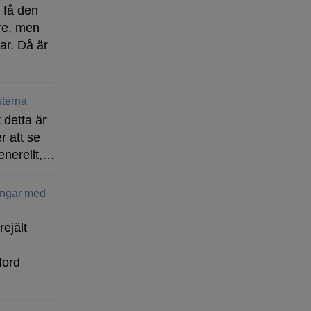
t få den
re, men
ar. Då är
terna
 detta är
r att se
enerellt,…
ingar med
rejält
ford