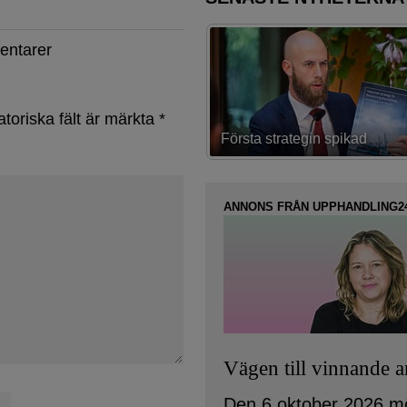
entarer
atoriska fält är märkta
*
trategin spikad
Lovar bättring i ”akuta projekt
ANNONS FRÅN UPPHANDLING2
Vägen till vinnande 
Den 6 oktober 2026 m