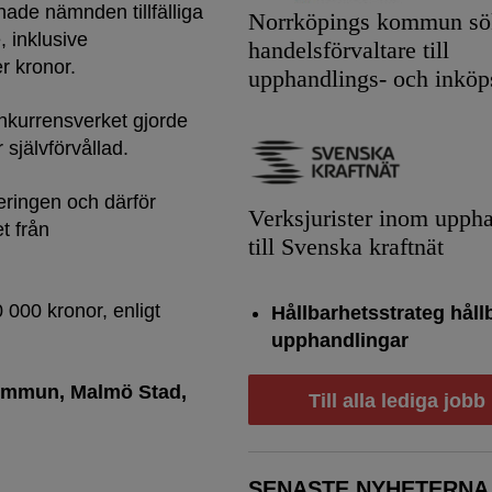
knade nämnden tillfälliga
Norrköpings kommun sök
, inklusive
handelsförvaltare till
er kronor.
upphandlings- och inköp
nkurrensverket gjorde
självförvållad.
eringen och därför
Verksjurister inom upph
t från
till Svenska kraftnät
000 kronor, enligt
Hållbarhetsstrateg håll
upphandlingar
Kommun
Malmö Stad
Till alla lediga jobb
SENASTE NYHETERNA