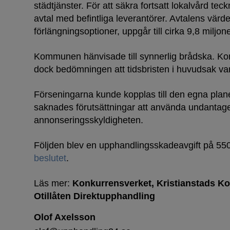
städtjänster. För att säkra fortsatt lokalvård tec
avtal med befintliga leverantörer. Avtalens värde
förlängningsoptioner, uppgår till cirka 9,8 miljon
Kommunen hänvisade till synnerlig brådska. Ko
dock bedömningen att tidsbristen i huvudsak var 
Förseningarna kunde kopplas till den egna plan
saknades förutsättningar att använda undantage
annonseringsskyldigheten.
Följden blev en upphandlingsskadeavgift på 550 
beslutet
.
Läs mer:
Konkurrensverket
Kristianstads 
Otillåten Direktupphandling
Olof Axelsson