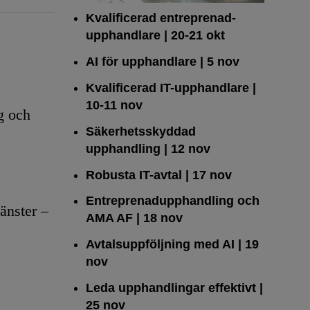
Kvalificerad entreprenad­
upphandlare
| 20-21 okt
AI för upphandlare
| 5 nov
Kvalificerad IT-upphandlare
|
10-11 nov
g och
Säkerhetsskyddad
upphandling
| 12 nov
Robusta IT-avtal
| 17 nov
Entreprenadupphandling och
änster –
AMA AF
| 18 nov
Avtalsuppföljning med AI
| 19
nov
Leda upphandlingar effektivt
|
25 nov