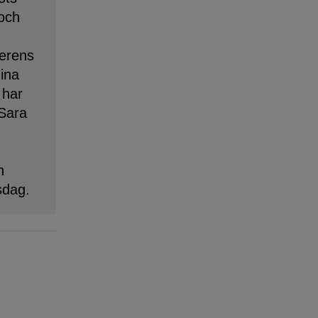
 och
erens
dina
 har
 Sara
n
sdag.