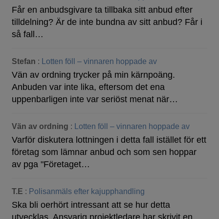
Får en anbudsgivare ta tillbaka sitt anbud efter
tilldelning? Är de inte bundna av sitt anbud? Får i
så fall…
Stefan
:
Lotten föll – vinnaren hoppade av
Vän av ordning trycker på min kärnpoäng.
Anbuden var inte lika, eftersom det ena
uppenbarligen inte var seriöst menat när…
Vän av ordning
:
Lotten föll – vinnaren hoppade av
Varför diskutera lottningen i detta fall istället för ett
företag som lämnar anbud och som sen hoppar
av pga "Företaget…
T.E
:
Polisanmäls efter kajupphandling
Ska bli oerhört intressant att se hur detta
utvecklas. Ansvarig projektledare har skrivit en