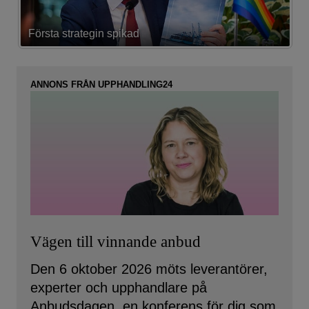
Första strategin spikad
L
ANNONS FRÅN UPPHANDLING24
Vägen till vinnande anbud
Den 6 oktober 2026 möts leverantörer,
experter och upphandlare på
Anbudsdagen, en konferens för dig som