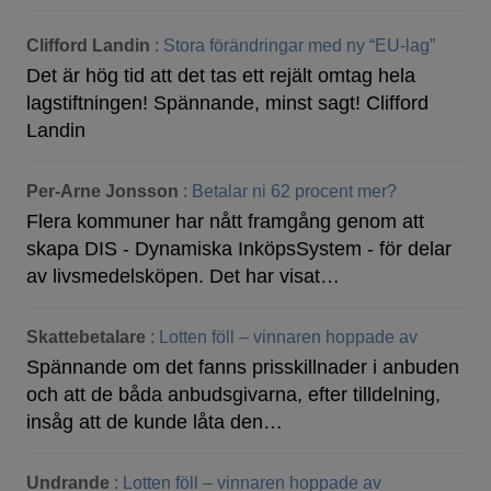
Clifford Landin
:
Stora förändringar med ny “EU-lag”
Det är hög tid att det tas ett rejält omtag hela
lagstiftningen! Spännande, minst sagt! Clifford
Landin
Per-Arne Jonsson
:
Betalar ni 62 procent mer?
Flera kommuner har nått framgång genom att
skapa DIS - Dynamiska InköpsSystem - för delar
av livsmedelsköpen. Det har visat…
Skattebetalare
:
Lotten föll – vinnaren hoppade av
Spännande om det fanns prisskillnader i anbuden
och att de båda anbudsgivarna, efter tilldelning,
insåg att de kunde låta den…
Undrande
:
Lotten föll – vinnaren hoppade av