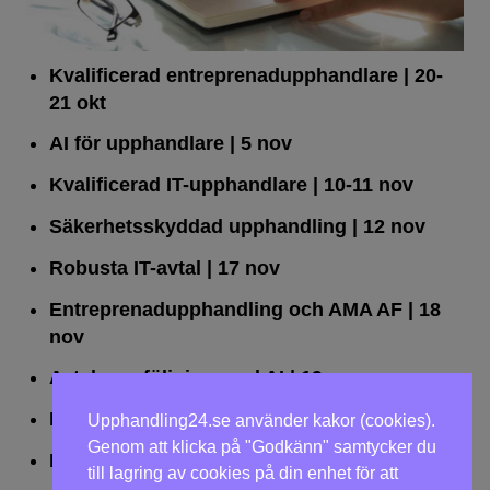
Kvalificerad entreprenad­upphandlare
| 20-
21 okt
AI för upphandlare
| 5 nov
Kvalificerad IT-upphandlare
| 10-11 nov
Säkerhetsskyddad upphandling
| 12 nov
Robusta IT-avtal
| 17 nov
Entreprenadupphandling och AMA AF
| 18
nov
Avtalsuppföljning med AI
| 19 nov
Leda upphandlingar effektivt
| 25 nov
Upphandling24.se använder kakor (cookies).
Genom att klicka på "Godkänn" samtycker du
Dialogförfaranden
| 26 nov
till lagring av cookies på din enhet för att