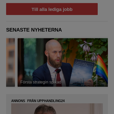
Till alla lediga jobb
SENASTE NYHETERNA
Första strategin spikad
L
ANNONS FRÅN UPPHANDLING24