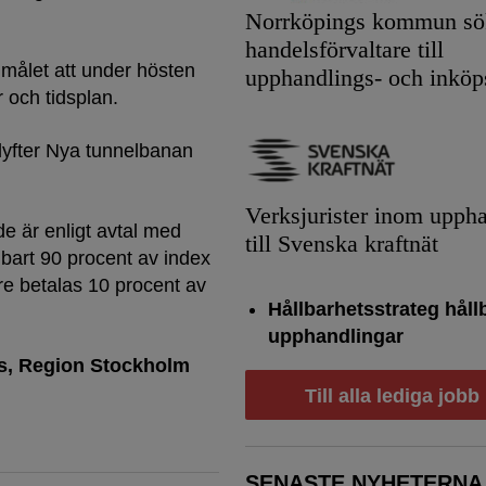
Norrköpings kommun sök
handelsförvaltare till
målet att under hösten
upphandlings- och inköp
 och tidsplan.
 lyfter Nya tunnelbanan
Verksjurister inom upph
e är enligt avtal med
till Svenska kraftnät
art 90 procent av index
re betalas 10 procent av
Hållbarhetsstrateg håll
upphandlingar
s
Region Stockholm
Till alla lediga jobb
SENASTE NYHETERNA