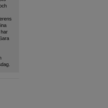
 och
erens
dina
 har
 Sara
n
sdag.