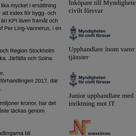
Inköpare till Myndighete
 lika mycket i ersättning
civilt försvar
 att index för bygg- och
e än KPI även framåt och
hef Per Ling-Vannerus, i en
Upphandlare inom varor
en och Region Stockholm
tjänster
a, Järfälla och Solna.
r,
förhandlingen 2017, där
.
Junior upphandlare med
inriktning mot IT
 miljoner kronor, har det
måste täckas genom
dlingarna bli