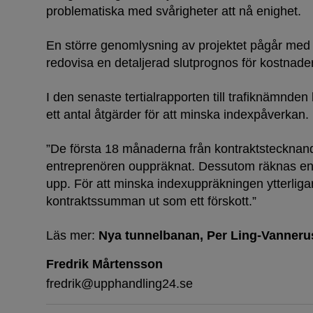
problematiska med svårigheter att nå enighet.
En större genomlysning av projektet pågår med 
redovisa en detaljerad slutprognos för kostnader
I den senaste tertialrapporten till trafiknämnden
ett antal åtgärder för att minska indexpåverkan.
”De första 18 månaderna från kontraktstecknand
entreprenören ouppräknat. Dessutom räknas enb
upp. För att minska indexuppräkningen ytterliga
kontraktssumman ut som ett förskott.”
Läs mer:
Nya tunnelbanan
Per Ling-Vanneru
Fredrik Mårtensson
fredrik@upphandling24.se