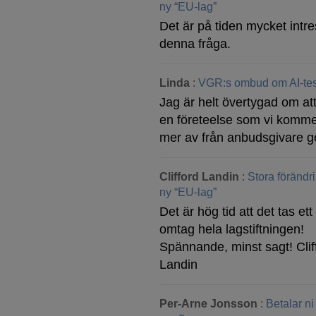
ny “EU-lag”
Det är på tiden mycket intre
denna fråga.
Linda
:
VGR:s ombud om AI-tes
Jag är helt övertygad om att
en företeelse som vi komme
mer av från anbudsgivare g
Clifford Landin
:
Stora förändr
ny “EU-lag”
Det är hög tid att det tas ett 
omtag hela lagstiftningen!
Spännande, minst sagt! Clif
Landin
Per-Arne Jonsson
:
Betalar ni