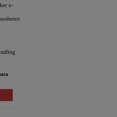
er e-
senheten
andling
bara