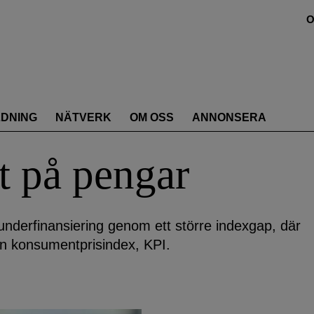
O
LDNING
NÄTVERK
OM OSS
ANNONSERA
st på pengar
nderfinansiering genom ett större indexgap, där
än konsumentprisindex, KPI.