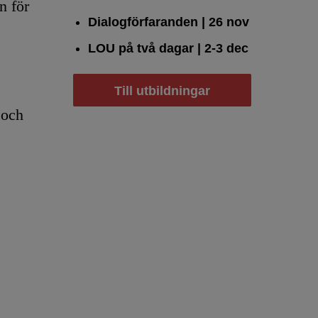
n för
Dialogförfaranden
| 26 nov
LOU på två dagar
| 2-3 dec
Till utbildningar
 och