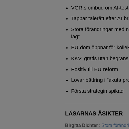
VGR:s ombud om AI-test
Tappar talerätt efter AI-b
Stora förändringar med n
lag”
EU-dom öppnar för kollek
KKV: gratis utan begräns
Positiv till EU-reform
Lovar bättring i ”akuta pr
Första strategin spikad
LÄSARNAS ÅSIKTER
Birgitta Dichter
:
Stora föränd