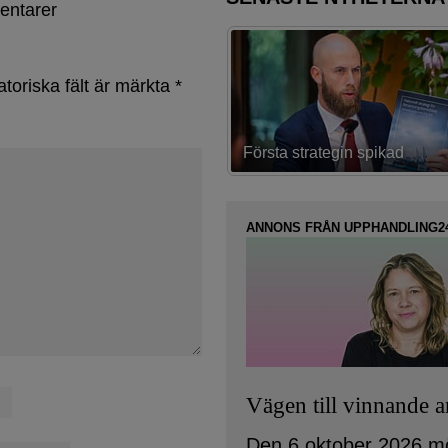
entarer
atoriska fält är märkta
*
trategin spikad
Lovar bättring i ”akuta projekt
ANNONS FRÅN UPPHANDLING2
Vägen till vinnande 
Den 6 oktober 2026 m