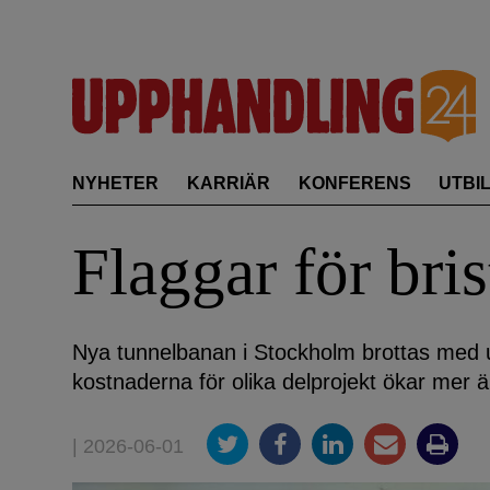
Skip
to
content
NYHETER
KARRIÄR
KONFERENS
UTBI
Flaggar för bri
Nya tunnelbanan i Stockholm brottas med u
kostnaderna för olika delprojekt ökar mer 
| 2026-06-01