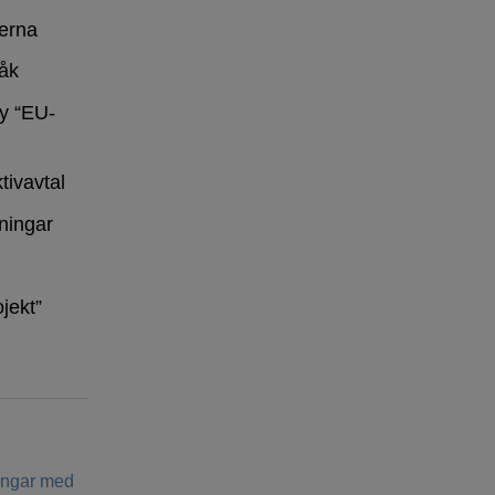
erna
råk
y “EU-
tivavtal
ningar
ojekt”
ringar med