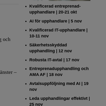
Kvalificerad entreprenad­
upphandlare
| 20-21 okt
AI för upphandlare
| 5 nov
Kvalificerad IT-upphandlare
|
10-11 nov
g och
Säkerhetsskyddad
upphandling
| 12 nov
Robusta IT-avtal
| 17 nov
Entreprenadupphandling och
änster –
AMA AF
| 18 nov
Avtalsuppföljning med AI
| 19
nov
Leda upphandlingar effektivt
|
25 nov