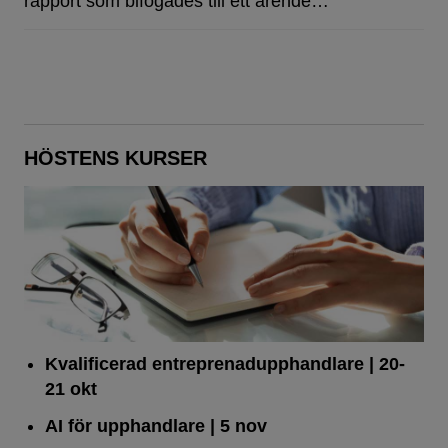
rapport som bifogades till ett ärende…
HÖSTENS KURSER
Kvalificerad entreprenad­upphandlare
| 20-
21 okt
AI för upphandlare
| 5 nov