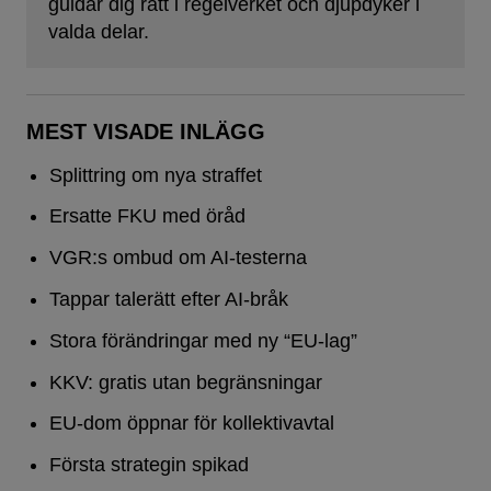
guidar dig rätt i regelverket och djupdyker i
valda delar.
MEST VISADE INLÄGG
Splittring om nya straffet
Ersatte FKU med öråd
VGR:s ombud om AI-testerna
Tappar talerätt efter AI-bråk
Stora förändringar med ny “EU-lag”
KKV: gratis utan begränsningar
EU-dom öppnar för kollektivavtal
Första strategin spikad