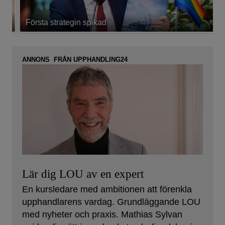
Första strategin spikad
L
ANNONS FRÅN UPPHANDLING24
Lär dig LOU av en expert
En kursledare med ambitionen att förenkla
upphandlarens vardag. Grundläggande LOU
med nyheter och praxis. Mathias Sylvan