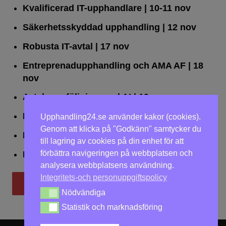
Kvalificerad IT-upphandlare
| 10-11 nov
Säkerhetsskyddad upphandling
| 12 nov
Robusta IT-avtal
| 17 nov
Entreprenadupphandling och AMA AF
| 18
nov
Avtalsuppföljning med AI
| 19 nov
Leda upphandlingar effektivt
| 25 nov
Upphandling24.se använder kakor (cookies).
Genom att klicka på "Godkänn" samtycker du
Dialogförfaranden
| 26 nov
till lagring av cookies på din enhet för att
förbättra navigeringen på webbplatsen och
LOU på två dagar
| 2-3 dec
analysera webbplatsens användning.
Integritets-och personuppgiftspolicy
Till utbildningar
Nödvändiga
Nödvändiga
Statistik och marknadsföring
Statistik och marknadsföring