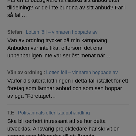
Får en anbudsgivare ta tillbaka sitt anbud efter
tilldelning? Är de inte bundna av sitt anbud? Får i
så fall…
Stefan
:
Lotten föll – vinnaren hoppade av
Vän av ordning trycker på min kärnpoäng.
Anbuden var inte lika, eftersom det ena
uppenbarligen inte var seriöst menat när…
Vän av ordning
:
Lotten föll – vinnaren hoppade av
Varför diskutera lottningen i detta fall istället för ett
företag som lämnar anbud och som sen hoppar
av pga "Företaget…
T.E
:
Polisanmäls efter kajupphandling
Ska bli oerhört intressant att se hur detta
utvecklas. Ansvarig projektledare har skrivit en