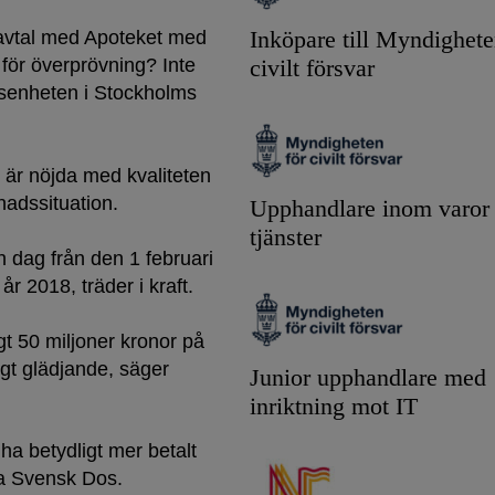
t avtal med Apoteket med
Inköpare till Myndighete
 för överprövning? Inte
civilt försvar
lsenheten i Stockholms
i är nöjda med kvaliteten
nadssituation.
Upphandlare inom varor
tjänster
h dag från den 1 februari
år 2018, träder i kraft.
gt 50 miljoner kronor på
igt glädjande, säger
Junior upphandlare med
inriktning mot IT
 ha betydligt mer betalt
la Svensk Dos.