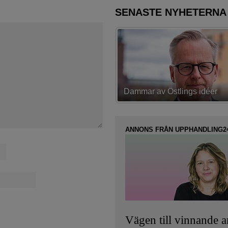
SENASTE NYHETERNA
av Östlings idéer
Första strategin spikad
ANNONS FRÅN UPPHANDLING2
Vägen till vinnande 