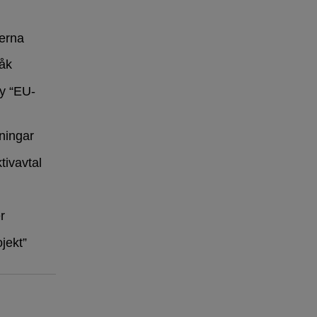
erna
råk
y “EU-
ningar
tivavtal
r
ojekt”