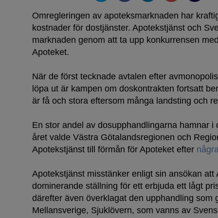
Omregleringen av apoteksmarknaden har kraftig
kostnader för dostjänster. Apotekstjänst och Sv
marknaden genom att ta upp konkurrensen med
Apoteket.
När de först tecknade avtalen efter avmonopolis
löpa ut är kampen om doskontrakten fortsatt b
är få och stora eftersom många landsting och r
En stor andel av dosupphandlingarna hamnar i do
året valde Västra Götalandsregionen och Regio
Apotekstjänst till förmån för Apoteket efter
några
Apotekstjänst misstänker enligt sin ansökan att
dominerande ställning för ett erbjuda ett lågt pri
därefter även överklagat den upphandling som gj
Mellansverige, Sjuklövern, som vanns av Svens