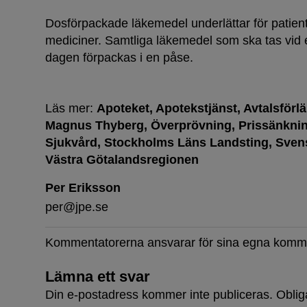
Dosförpackade läkemedel underlättar för patien
mediciner. Samtliga läkemedel som ska tas vid e
dagen förpackas i en påse.
Läs mer:
Apoteket
Apotekstjänst
Avtalsförl
Magnus Thyberg
Överprövning
Prissänkni
Sjukvård
Stockholms Läns Landsting
Sven
Västra Götalandsregionen
Per Eriksson
per@jpe.se
Kommentatorerna ansvarar för sina egna komm
Lämna ett svar
Din e-postadress kommer inte publiceras.
Oblig