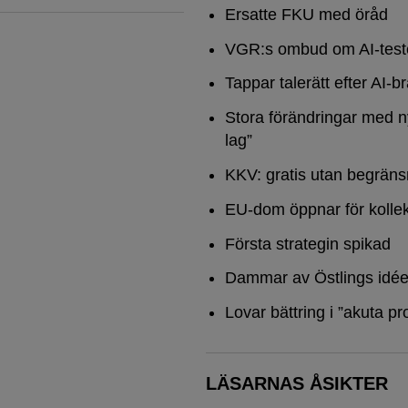
Ersatte FKU med öråd
VGR:s ombud om AI-test
Tappar talerätt efter AI-b
Stora förändringar med n
lag”
KKV: gratis utan begräns
EU-dom öppnar för kollek
Första strategin spikad
Dammar av Östlings idée
Lovar bättring i ”akuta pr
LÄSARNAS ÅSIKTER