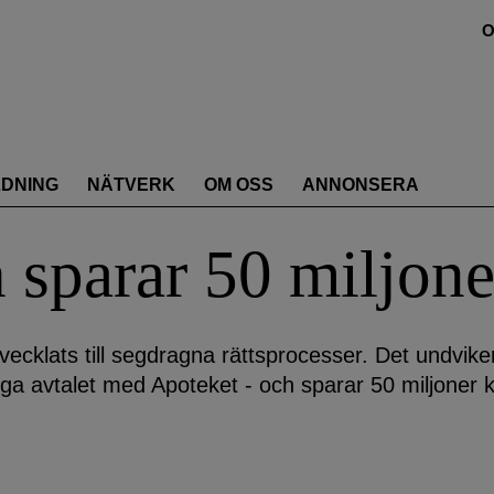
O
LDNING
NÄTVERK
OM OSS
ANNONSERA
 sparar 50 miljone
ecklats till segdragna rättsprocesser. Det undvike
ga avtalet med Apoteket - och sparar 50 miljoner 