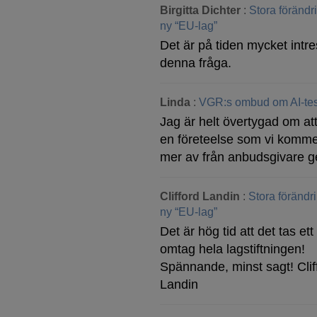
Birgitta Dichter
:
Stora föränd
ny “EU-lag”
Det är på tiden mycket intre
denna fråga.
Linda
:
VGR:s ombud om AI-tes
Jag är helt övertygad om att
en företeelse som vi komme
mer av från anbudsgivare g
Clifford Landin
:
Stora förändr
ny “EU-lag”
Det är hög tid att det tas ett 
omtag hela lagstiftningen!
Spännande, minst sagt! Clif
Landin