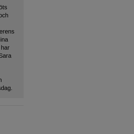
öts
 och
erens
dina
 har
 Sara
n
sdag.