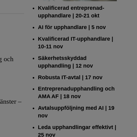
Kvalificerad entreprenad­
upphandlare
| 20-21 okt
AI för upphandlare
| 5 nov
Kvalificerad IT-upphandlare
|
10-11 nov
Säkerhetsskyddad
g och
upphandling
| 12 nov
Robusta IT-avtal
| 17 nov
Entreprenadupphandling och
AMA AF
| 18 nov
änster –
Avtalsuppföljning med AI
| 19
nov
Leda upphandlingar effektivt
|
25 nov