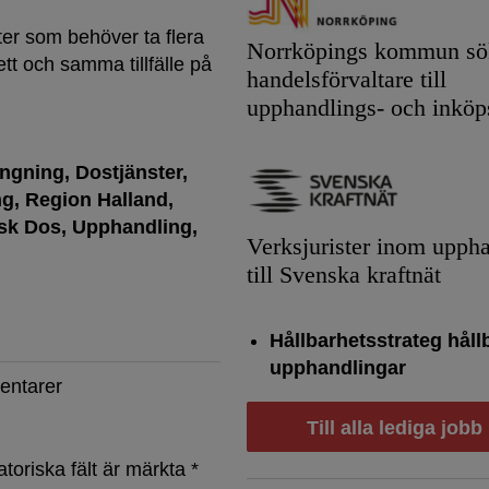
ter som behöver ta flera
Norrköpings kommun sök
tt och samma tillfälle på
handelsförvaltare till
upphandlings- och inköp
ängning
Dostjänster
ng
Region Halland
sk Dos
Upphandling
Verksjurister inom upph
till Svenska kraftnät
Hållbarhetsstrateg håll
upphandlingar
entarer
Till alla lediga jobb
atoriska fält är märkta
*