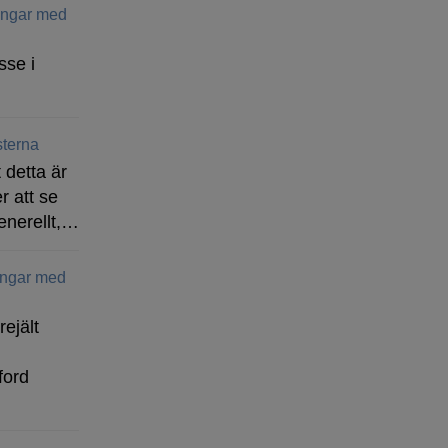
ringar med
sse i
terna
 detta är
r att se
enerellt,…
ingar med
rejält
ford