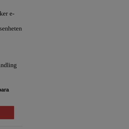
er e-
senheten
andling
bara