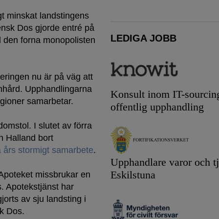
t minskat landstingens
ensk Dos gjorde entré på
LEDIGA JOBB
 den forna monopolisten
eringen nu är på väg att
enhård. Upphandlingarna
Konsult inom IT-sourcin
egioner samarbetar.
offentlig upphandling
mstol. I slutet av förra
n Halland bort
 års stormigt samarbete
.
Upphandlare varor och tj
Eskilstuna
 Apoteket missbrukar en
s. Apotekstjänst har
orts av sju landsting i
k Dos.