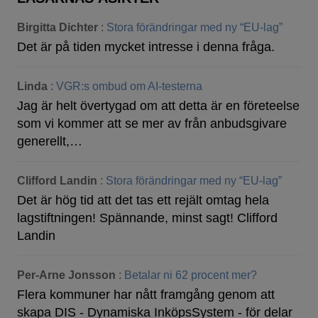
Birgitta Dichter
:
Stora förändringar med ny “EU-lag”
Det är på tiden mycket intresse i denna fråga.
Linda
:
VGR:s ombud om AI-testerna
Jag är helt övertygad om att detta är en företeelse
som vi kommer att se mer av från anbudsgivare
generellt,…
Clifford Landin
:
Stora förändringar med ny “EU-lag”
Det är hög tid att det tas ett rejält omtag hela
lagstiftningen! Spännande, minst sagt! Clifford
Landin
Per-Arne Jonsson
:
Betalar ni 62 procent mer?
Flera kommuner har nått framgång genom att
skapa DIS - Dynamiska InköpsSystem - för delar