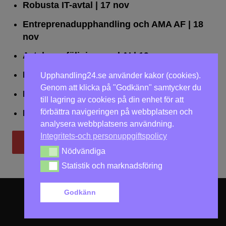
Robusta IT-avtal
| 17 nov
Entreprenadupphandling och AMA AF
| 18
nov
Avtalsuppföljning med AI
| 19 nov
Leda upphandlingar effektivt
| 25 nov
Upphandling24.se använder kakor (cookies).
Genom att klicka på "Godkänn" samtycker du
Dialogförfaranden
| 26 nov
till lagring av cookies på din enhet för att
förbättra navigeringen på webbplatsen och
LOU på två dagar
| 2-3 dec
analysera webbplatsens användning.
Integritets-och personuppgiftspolicy
Till utbildningar
Nödvändiga
Nödvändiga
Statistik och marknadsföring
Statistik och marknadsföring
Godkänn