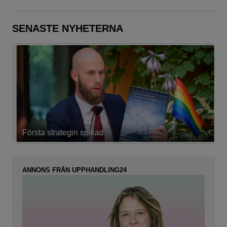
SENASTE NYHETERNA
Första strategin spikad
L
ANNONS FRÅN UPPHANDLING24