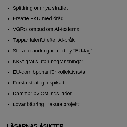
Splittring om nya straffet
Ersatte FKU med öråd
VGR:s ombud om AI-testerna
Tappar talerätt efter AI-bråk
Stora förändringar med ny “EU-lag”
KKV: gratis utan begränsningar
EU-dom öppnar för kollektivavtal
Första strategin spikad
Dammar av Östlings idéer
Lovar bättring i ”akuta projekt”
LÄSARNAS ÅSIKTER