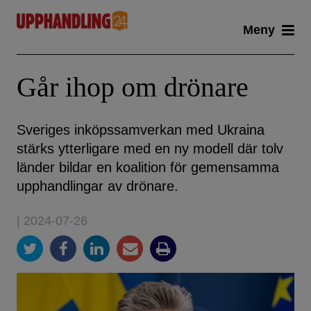
Skip
Meny
to
content
Går ihop om drönare
Sveriges inköpssamverkan med Ukraina
stärks ytterligare med en ny modell där tolv
länder bildar en koalition för gemensamma
upphandlingar av drönare.
| 2024-07-26