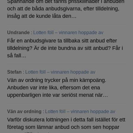
Spännande om det fanns prisskillnader i anbuden
och att de båda anbudsgivarna, efter tilldelning,
insåg att de kunde låta den…
Undrande
:
Lotten föll – vinnaren hoppade av
Får en anbudsgivare ta tillbaka sitt anbud efter
tilldelning? Är de inte bundna av sitt anbud? Får i
så fall…
Stefan
:
Lotten föll – vinnaren hoppade av
Vän av ordning trycker på min kärnpoäng.
Anbuden var inte lika, eftersom det ena
uppenbarligen inte var seriöst menat när…
Vän av ordning
:
Lotten föll – vinnaren hoppade av
Varför diskutera lottningen i detta fall istället för ett
företag som lämnar anbud och som sen hoppar