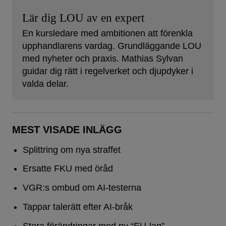
Lär dig LOU av en expert
En kursledare med ambitionen att förenkla
upphandlarens vardag. Grundläggande LOU
med nyheter och praxis. Mathias Sylvan
guidar dig rätt i regelverket och djupdyker i
valda delar.
MEST VISADE INLÄGG
Splittring om nya straffet
Ersatte FKU med öråd
VGR:s ombud om AI-testerna
Tappar talerätt efter AI-bråk
Stora förändringar med ny “EU-lag”