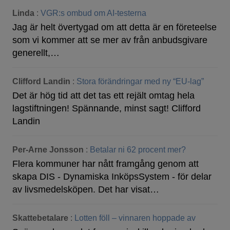
Linda
:
VGR:s ombud om AI-testerna
Jag är helt övertygad om att detta är en företeelse
som vi kommer att se mer av från anbudsgivare
generellt,…
Clifford Landin
:
Stora förändringar med ny “EU-lag”
Det är hög tid att det tas ett rejält omtag hela
lagstiftningen! Spännande, minst sagt! Clifford
Landin
Per-Arne Jonsson
:
Betalar ni 62 procent mer?
Flera kommuner har nått framgång genom att
skapa DIS - Dynamiska InköpsSystem - för delar
av livsmedelsköpen. Det har visat…
Skattebetalare
:
Lotten föll – vinnaren hoppade av