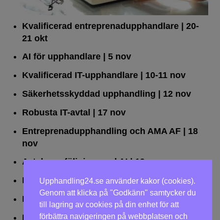
Kvalificerad entreprenad­upphandlare
| 20-
21 okt
AI för upphandlare
| 5 nov
Kvalificerad IT-upphandlare
| 10-11 nov
Säkerhetsskyddad upphandling
| 12 nov
Robusta IT-avtal
| 17 nov
Entreprenadupphandling och AMA AF
| 18
nov
Avtalsuppföljning med AI
| 19 nov
Leda upphandlingar effektivt
| 25 nov
Upphandling24.se använder kakor (cookies).
Genom att klicka på "Godkänn" samtycker du
Dialogförfaranden
| 26 nov
till lagring av cookies på din enhet för att
förbättra navigeringen på webbplatsen och
LOU på två dagar
| 2-3 dec