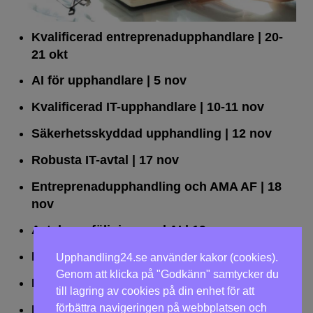
Kvalificerad entreprenad­upphandlare
| 20-
21 okt
AI för upphandlare
| 5 nov
Kvalificerad IT-upphandlare
| 10-11 nov
Säkerhetsskyddad upphandling
| 12 nov
Robusta IT-avtal
| 17 nov
Entreprenadupphandling och AMA AF
| 18
nov
Avtalsuppföljning med AI
| 19 nov
Leda upphandlingar effektivt
| 25 nov
Upphandling24.se använder kakor (cookies).
Genom att klicka på "Godkänn" samtycker du
Dialogförfaranden
| 26 nov
till lagring av cookies på din enhet för att
förbättra navigeringen på webbplatsen och
LOU på två dagar
| 2-3 dec