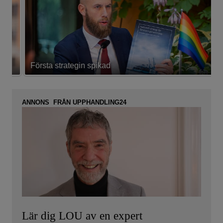
Första strategin spikad
L
ANNONS FRÅN UPPHANDLING24
Lär dig LOU av en expert