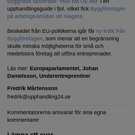
Byggnads lanserade ”max två UE-led”
i en
upphandlingsguide i fjol, vilket fick
Byggföretagen
på arbetsgivarsidan att reagera.
Beskedet från EU-politikerna igår får
ny kritik från
Byggföretagen
, som menar att en begränsning
skulle minska möjligheterna för små och
medelstora företag att utföra entreprenader.
Läs mer:
Europaparlamentet
Johan
Danielsson
Underentreprenörer
Fredrik Mårtensson
fredrik@upphandling24.se
Kommentatorerna ansvarar för sina egna
kommentarer
Lämna ett svar