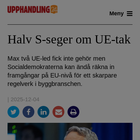
Skip
Meny
to
content
Halv S-seger om UE-tak
Max två UE-led fick inte gehör men
Socialdemokraterna kan ändå räkna in
framgångar på EU-nivå för ett skarpare
regelverk i byggbranschen.
| 2025-12-04