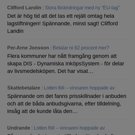
Clifford Landin
:
Stora förändringar med ny “EU-lag”
Det är hög tid att det tas ett rejält omtag hela
lagstiftningen! Spännande, minst sagt! Clifford
Landin
Per-Arne Jonsson
:
Betalar ni 62 procent mer?
Flera kommuner har nått framgång genom att
skapa DIS - Dynamiska InköpsSystem - för delar
av livsmedelsköpen. Det har visat…
Skattebetalare
:
Lotten föll – vinnaren hoppade av
Spännande om det fanns prisskillnader i anbuden
och att de båda anbudsgivarna, efter tilldelning,
insåg att de kunde låta den…
Undrande
:
Lotten föll – vinnaren hoppade av