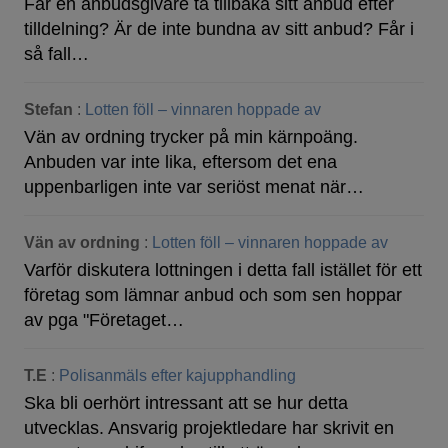
Får en anbudsgivare ta tillbaka sitt anbud efter
tilldelning? Är de inte bundna av sitt anbud? Får i
så fall…
Stefan
:
Lotten föll – vinnaren hoppade av
Vän av ordning trycker på min kärnpoäng.
Anbuden var inte lika, eftersom det ena
uppenbarligen inte var seriöst menat när…
Vän av ordning
:
Lotten föll – vinnaren hoppade av
Varför diskutera lottningen i detta fall istället för ett
företag som lämnar anbud och som sen hoppar
av pga "Företaget…
T.E
:
Polisanmäls efter kajupphandling
Ska bli oerhört intressant att se hur detta
utvecklas. Ansvarig projektledare har skrivit en