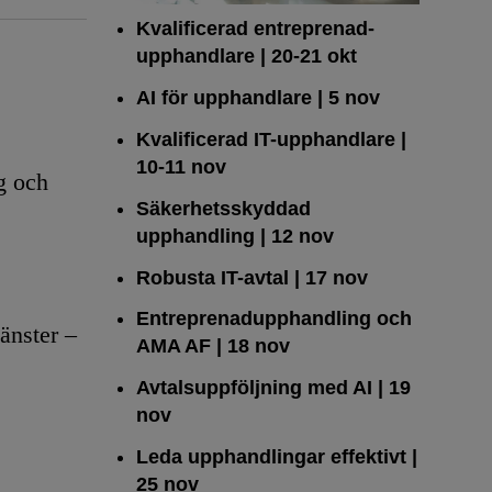
Kvalificerad entreprenad­
upphandlare
| 20-21 okt
AI för upphandlare
| 5 nov
Kvalificerad IT-upphandlare
|
10-11 nov
g och
Säkerhetsskyddad
upphandling
| 12 nov
Robusta IT-avtal
| 17 nov
Entreprenadupphandling och
änster –
AMA AF
| 18 nov
Avtalsuppföljning med AI
| 19
nov
Leda upphandlingar effektivt
|
25 nov