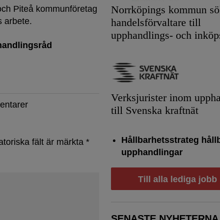
Norrköpings kommun sök
 och Piteå kommunföretag
 arbete.
handelsförvaltare till
upphandlings- och inköp
handlingsråd
Verksjurister inom upph
entarer
till Svenska kraftnät
Hållbarhetsstrateg håll
atoriska fält är märkta
*
upphandlingar
Till alla lediga jobb
SENASTE NYHETERNA