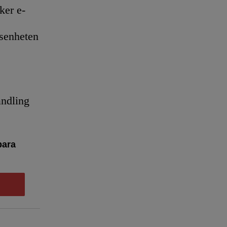
er e-
senheten
andling
bara