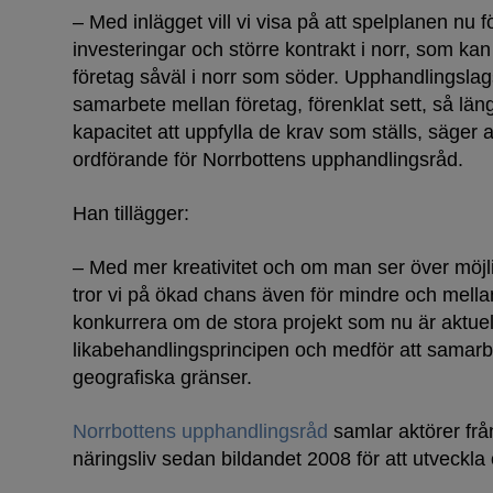
– Med inlägget vill vi visa på att spelplanen nu
investeringar och större kontrakt i norr, som k
företag såväl i norr som söder. Upphandlingslagsti
samarbete mellan företag, förenklat sett, så län
kapacitet att uppfylla de krav som ställs, säge
ordförande för Norrbottens upphandlingsråd.
Han tillägger:
– Med mer kreativitet och om man ser över möjli
tror vi på ökad chans även för mindre och mellan
konkurrera om de stora projekt som nu är aktuella
likabehandlingsprincipen och medför att samarbe
geografiska gränser.
Norrbottens upphandlingsråd
samlar aktörer frå
näringsliv sedan bildandet 2008 för att utveckla 