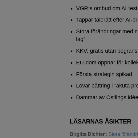
VGR:s ombud om AI-test
Tappar talerätt efter AI-b
Stora förändringar med n
lag”
KKV: gratis utan begräns
EU-dom öppnar för kollek
Första strategin spikad
Lovar bättring i ”akuta pr
Dammar av Östlings idée
LÄSARNAS ÅSIKTER
Birgitta Dichter
:
Stora föränd