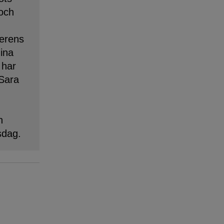
 och
erens
dina
 har
 Sara
n
sdag.