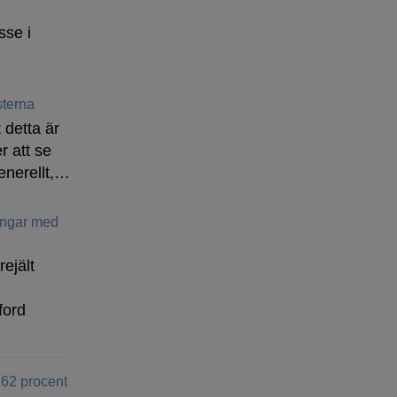
sse i
terna
 detta är
r att se
enerellt,…
ingar med
rejält
ford
 62 procent