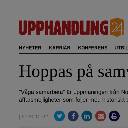
Skip
to
content
NYHETER
KARRIÄR
KONFERENS
UTBI
Hoppas på sam
”Våga samarbeta” är uppmaningen från Norr
affärsmöjligheter som följer med historiskt 
| 2023-10-02