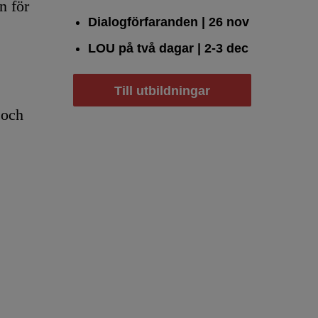
n för
Dialogförfaranden
| 26 nov
LOU på två dagar
| 2-3 dec
Till utbildningar
 och