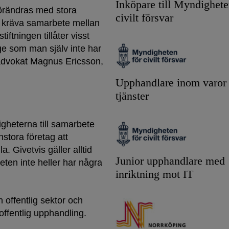
Inköpare till Myndighete
 förändras med stora
civilt försvar
an kräva samarbete mellan
ftningen tillåter visst
ge som man själv inte har
r advokat Magnus Ericsson,
Upphandlare inom varor
tjänster
gheterna till samarbete
stora företag att
. Givetvis gäller alltid
Junior upphandlare med
ten inte heller har några
inriktning mot IT
n offentlig sektor och
offentlig upphandling.