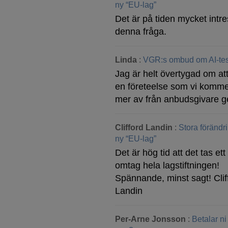
ny “EU-lag”
Det är på tiden mycket intre
denna fråga.
Linda
:
VGR:s ombud om AI-tes
Jag är helt övertygad om att
en företeelse som vi komme
mer av från anbudsgivare g
Clifford Landin
:
Stora förändr
ny “EU-lag”
Det är hög tid att det tas ett 
omtag hela lagstiftningen!
Spännande, minst sagt! Clif
Landin
Per-Arne Jonsson
:
Betalar ni