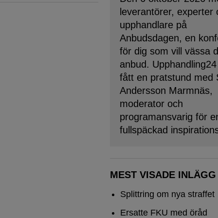
leverantörer, experter
upphandlare på
Anbudsdagen, en konf
för dig som vill vässa 
anbud. Upphandling24
fått en pratstund med
Andersson Marmnäs,
moderator och
programansvarig för e
fullspäckad inspiration
MEST VISADE INLÄGG
Splittring om nya straffet
Ersatte FKU med öråd