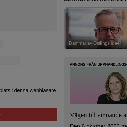
av Östlings idéer
Första strategin spikad
ANNONS FRÅN UPPHANDLING2
plats i denna webbläsare
Vägen till vinnande 
Den 6 oktober 2026 m