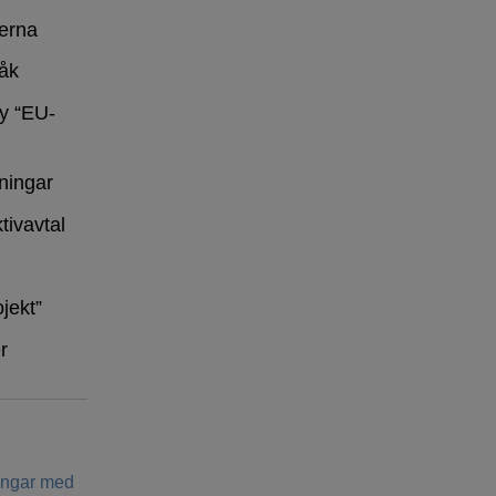
erna
råk
y “EU-
ningar
tivavtal
ojekt”
r
ringar med