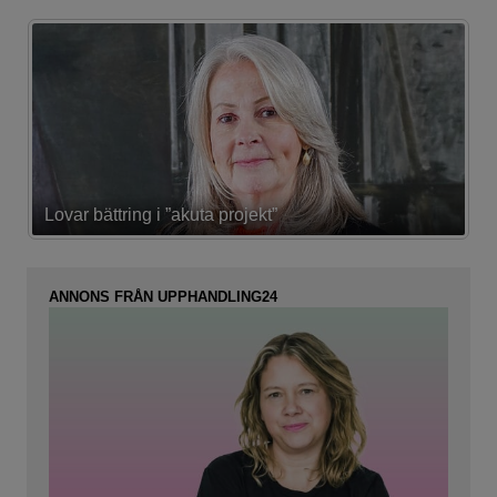
Lovar bättring i ”akuta projekt”
K
ANNONS FRÅN UPPHANDLING24