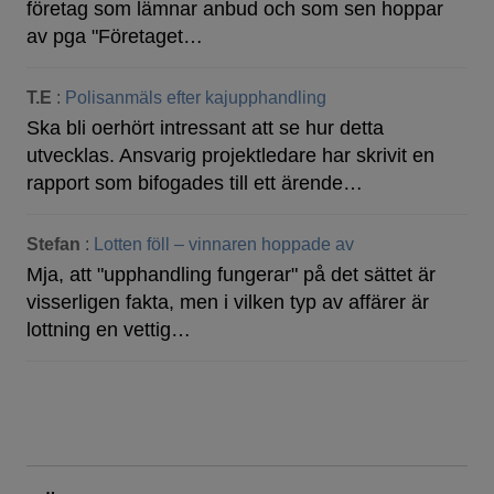
företag som lämnar anbud och som sen hoppar
av pga "Företaget…
T.E
:
Polisanmäls efter kajupphandling
Ska bli oerhört intressant att se hur detta
utvecklas. Ansvarig projektledare har skrivit en
rapport som bifogades till ett ärende…
Stefan
:
Lotten föll – vinnaren hoppade av
Mja, att "upphandling fungerar" på det sättet är
visserligen fakta, men i vilken typ av affärer är
lottning en vettig…