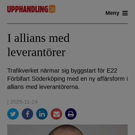
Skip
Meny
to
content
I allians med
leverantörer
Trafikverket närmar sig byggstart för E22
Förbifart Söderköping med en ny affärsform i
allians med leverantörerna.
| 2025-11-24