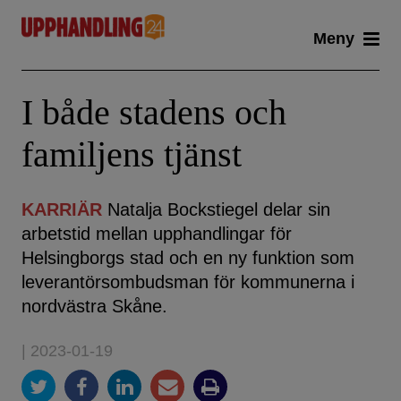
Skip
Meny
to
content
I både stadens och
familjens tjänst
KARRIÄR
Natalja Bockstiegel delar sin
arbetstid mellan upphandlingar för
Helsingborgs stad och en ny funktion som
leverantörsombudsman för kommunerna i
nordvästra Skåne.
| 2023-01-19