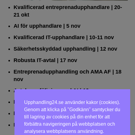
Kvalificerad entreprenad­upphandlare
| 20-
21 okt
AI för upphandlare
| 5 nov
Kvalificerad IT-upphandlare
| 10-11 nov
Säkerhetsskyddad upphandling
| 12 nov
Robusta IT-avtal
| 17 nov
Entreprenadupphandling och AMA AF
| 18
nov
Avtalsuppföljning med AI
| 19 nov
Leda upphandlingar effektivt
| 25 nov
Upphandling24.se använder kakor (cookies).
Genom att klicka på "Godkänn" samtycker du
Dialogförfaranden
| 26 nov
till lagring av cookies på din enhet för att
förbättra navigeringen på webbplatsen och
LOU på två dagar
| 2-3 dec
analysera webbplatsens användning.