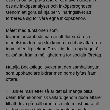
oss genom att prata affärer och även dela med
oss av inköpsanalyser och inköpsprognoser.
Genom att göra så hjälper vi näringslivet att
förbereda sig för våra egna inköpsbehov.
Målet med funktionen som
leverantörsombudsman är att fler små- och
medelstora företag ska kunna ta del av affärerna
inom offentlig sektor. En viktig del i uppdraget är
också att främja möjligheterna för sociala företag.
Natalja Bockstiegel tycker att den samhällsnytta
som upphandlare bidrar med borde lyftas fram
oftare.
– Tänker man efter så är det så många olika
delar, från ekonomisk välfärd genom goda affärer
till att driva på hållbarhet och inte minst bidra till
att företagen stärker sin kompetens på det