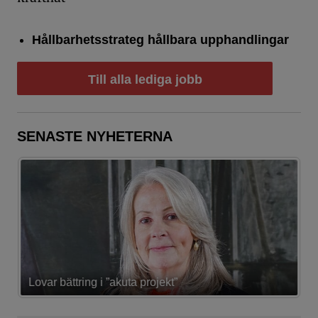
Hållbarhetsstrateg hållbara upphandlingar
Till alla lediga jobb
SENASTE NYHETERNA
Lovar bättring i ”akuta projekt”
K