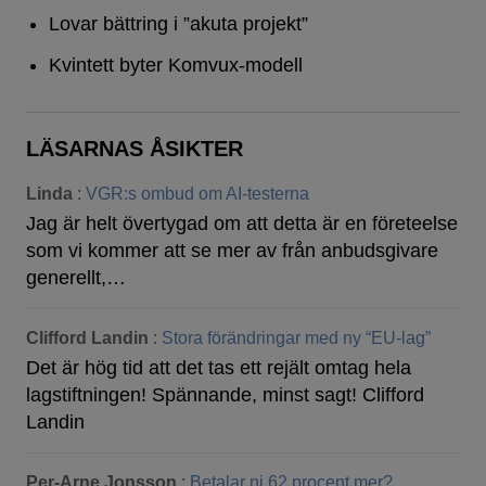
Lovar bättring i ”akuta projekt”
Kvintett byter Komvux-modell
LÄSARNAS ÅSIKTER
Linda
:
VGR:s ombud om AI-testerna
Jag är helt övertygad om att detta är en företeelse
som vi kommer att se mer av från anbudsgivare
generellt,…
Clifford Landin
:
Stora förändringar med ny “EU-lag”
Det är hög tid att det tas ett rejält omtag hela
lagstiftningen! Spännande, minst sagt! Clifford
Landin
Per-Arne Jonsson
:
Betalar ni 62 procent mer?