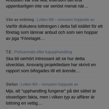
Anbuden var inte lika, eftersom det ena
uppenbarligen inte var seriöst menat när…
Vän av ordning
:
Lotten föll – vinnaren hoppade av
Varför diskutera lottningen i detta fall istället för ett
företag som lämnar anbud och som sen hoppar
av pga "Företaget…
T.E
:
Polisanmäls efter kajupphandling
Ska bli oerhört intressant att se hur detta
utvecklas. Ansvarig projektledare har skrivit en
rapport som bifogades till ett ärende…
Stefan
:
Lotten föll – vinnaren hoppade av
Mja, att "upphandling fungerar" på det sättet är
visserligen fakta, men i vilken typ av affärer är
lottning en vettig…