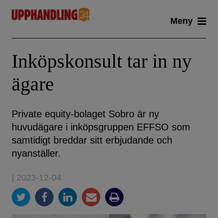
Skip
Meny
to
content
Inköpskonsult tar in ny
ägare
Private equity-bolaget Sobro är ny
huvudägare i inköpsgruppen EFFSO som
samtidigt breddar sitt erbjudande och
nyanställer.
| 2023-12-04