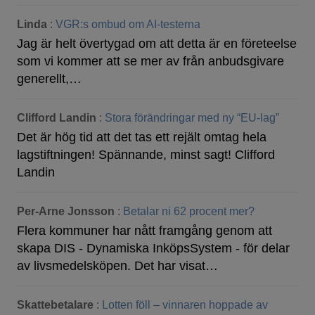
Linda
:
VGR:s ombud om AI-testerna
Jag är helt övertygad om att detta är en företeelse
som vi kommer att se mer av från anbudsgivare
generellt,…
Clifford Landin
:
Stora förändringar med ny “EU-lag”
Det är hög tid att det tas ett rejält omtag hela
lagstiftningen! Spännande, minst sagt! Clifford
Landin
Per-Arne Jonsson
:
Betalar ni 62 procent mer?
Flera kommuner har nått framgång genom att
skapa DIS - Dynamiska InköpsSystem - för delar
av livsmedelsköpen. Det har visat…
Skattebetalare
:
Lotten föll – vinnaren hoppade av