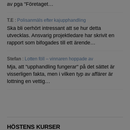
av pga "Företaget…
T.E
:
Polisanmäls efter kajupphandling
Ska bli oerhört intressant att se hur detta
utvecklas. Ansvarig projektledare har skrivit en
rapport som bifogades till ett ärende…
Stefan
:
Lotten föll – vinnaren hoppade av
Mja, att "upphandling fungerar" på det sättet är
visserligen fakta, men i vilken typ av affärer är
lottning en vettig…
HÖSTENS KURSER