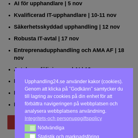
AI för upphandlare
| 5 nov
Kvalificerad IT-upphandlare
| 10-11 nov
Säkerhetsskyddad upphandling
| 12 nov
Robusta IT-avtal
| 17 nov
Entreprenadupphandling och AMA AF
| 18
nov
Avtalsuppföljning med AI
| 19 nov
Leda upphandlingar effektivt
| 25 nov
Upphandling24.se använder kakor (cookies).
Genom att klicka på "Godkänn" samtycker du
Dialogförfaranden
| 26 nov
till lagring av cookies på din enhet för att
förbättra navigeringen på webbplatsen och
LOU på två dagar
| 2-3 dec
analysera webbplatsens användning.
Integritets-och personuppgiftspolicy
Till utbildningar
Nödvändiga
Nödvändiga
Statistik och marknadsföring
Statistik och marknadsföring