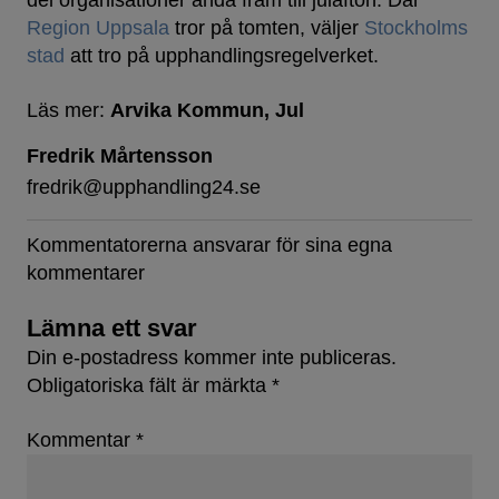
del organisationer ända fram till julafton. Där
Region Uppsala
tror på tomten, väljer
Stockholms
stad
att tro på upphandlingsregelverket.
Läs mer:
Arvika Kommun
Jul
Fredrik Mårtensson
fredrik@upphandling24.se
Kommentatorerna ansvarar för sina egna
kommentarer
Lämna ett svar
Din e-postadress kommer inte publiceras.
Obligatoriska fält är märkta
*
Kommentar
*