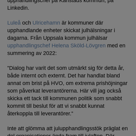
upphandlingschef på Karlstads kommun, på
Linkedin.
Luleå
och
Ulricehamn
är kommuner där
upphandlande enheter skickat julhälsningar i
dagarna. Från Uppsala kommun julhälsar
upphandlingschef Helena Sköld-Lövgren
med en
summering av 2022:
”Dialog har varit det som utmärkt sig för detta år,
både internt och externt. Det har handlat bland
annat om brist på HVO, om extrema prishöjningar
som påverkat leverantörerna. Här vill jag också
skicka ett tack till kommunen politik som snabbt
kommit till beslut för att vi snabbt kunnat
återkoppla till leverantörer.”
Inte att glömma att julupphandlingsstök präglat en