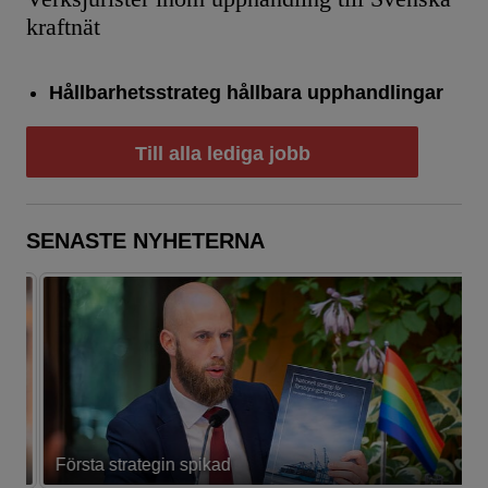
kraftnät
Hållbarhetsstrateg hållbara upphandlingar
Till alla lediga jobb
SENASTE NYHETERNA
Första strategin spikad
L