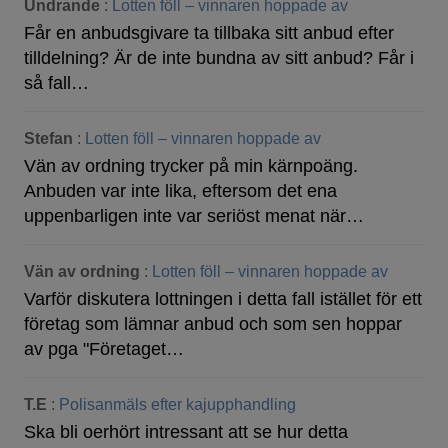
Undrande
:
Lotten föll – vinnaren hoppade av
Får en anbudsgivare ta tillbaka sitt anbud efter
tilldelning? Är de inte bundna av sitt anbud? Får i
så fall…
Stefan
:
Lotten föll – vinnaren hoppade av
Vän av ordning trycker på min kärnpoäng.
Anbuden var inte lika, eftersom det ena
uppenbarligen inte var seriöst menat när…
Vän av ordning
:
Lotten föll – vinnaren hoppade av
Varför diskutera lottningen i detta fall istället för ett
företag som lämnar anbud och som sen hoppar
av pga "Företaget…
T.E
:
Polisanmäls efter kajupphandling
Ska bli oerhört intressant att se hur detta