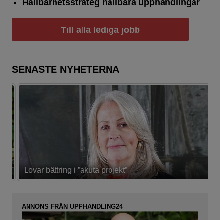
Hållbarhetsstrateg hållbara upphandlingar
Till alla lediga jobb
SENASTE NYHETERNA
Lovar bättring i ”akuta projekt”
K
ANNONS FRÅN UPPHANDLING24