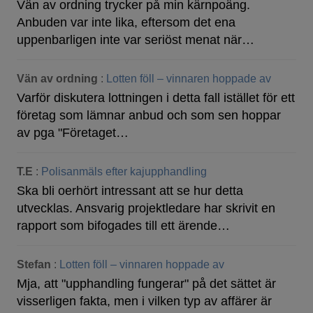
Vän av ordning trycker på min kärnpoäng.
Anbuden var inte lika, eftersom det ena
uppenbarligen inte var seriöst menat när…
Vän av ordning
:
Lotten föll – vinnaren hoppade av
Varför diskutera lottningen i detta fall istället för ett
företag som lämnar anbud och som sen hoppar
av pga "Företaget…
T.E
:
Polisanmäls efter kajupphandling
Ska bli oerhört intressant att se hur detta
utvecklas. Ansvarig projektledare har skrivit en
rapport som bifogades till ett ärende…
Stefan
:
Lotten föll – vinnaren hoppade av
Mja, att "upphandling fungerar" på det sättet är
visserligen fakta, men i vilken typ av affärer är