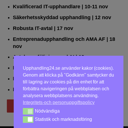
Kvalificerad IT-upphandlare
| 10-11 nov
Säkerhetsskyddad upphandling
| 12 nov
Robusta IT-avtal
| 17 nov
Entreprenadupphandling och AMA AF
| 18
nov
Avtalsuppföljning med AI
| 19 nov
Leda upphandlingar effektivt
| 25 nov
Upphandling24.se använder kakor (cookies).
Genom att klicka på "Godkänn" samtycker du
Dialogförfaranden
| 26 nov
till lagring av cookies på din enhet för att
förbättra navigeringen på webbplatsen och
LOU på två dagar
| 2-3 dec
analysera webbplatsens användning.
Integritets-och personuppgiftspolicy
Till utbildningar
Nödvändiga
Nödvändiga
Statistik och marknadsföring
Statistik och marknadsföring