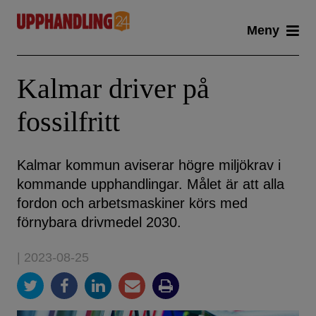
Skip
Meny
to
content
Kalmar driver på
fossilfritt
Kalmar kommun aviserar högre miljökrav i
kommande upphandlingar. Målet är att alla
fordon och arbetsmaskiner körs med
förnybara drivmedel 2030.
| 2023-08-25