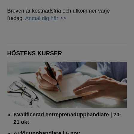
Breven är kostnadsfria och utkommer varje
fredag.
Anmäl dig här >>
HÖSTENS KURSER
Kvalificerad entreprenad­upphandlare
| 20-
21 okt
AI för upphandlare
| 5 nov