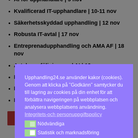
Kvalificerad IT-upphandlare
| 10-11 nov
Säkerhetsskyddad upphandling
| 12 nov
Robusta IT-avtal
| 17 nov
Entreprenadupphandling och AMA AF
| 18
nov
Avtalsuppföljning med AI
| 19 nov
Leda upphandlingar effektivt
| 25 nov
Upphandling24.se använder kakor (cookies).
Genom att klicka på "Godkänn" samtycker du
Dialogförfaranden
| 26 nov
till lagring av cookies på din enhet för att
förbättra navigeringen på webbplatsen och
LOU på två dagar
| 2-3 dec
analysera webbplatsens användning.
Integritets-och personuppgiftspolicy
Till utbildningar
Nödvändiga
Nödvändiga
Statistik och marknadsföring
Statistik och marknadsföring