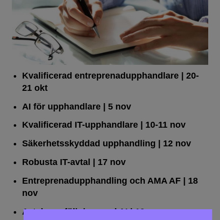
Kvalificerad entreprenad­upphandlare
| 20-
21 okt
AI för upphandlare
| 5 nov
Kvalificerad IT-upphandlare
| 10-11 nov
Säkerhetsskyddad upphandling
| 12 nov
Robusta IT-avtal
| 17 nov
Entreprenadupphandling och AMA AF
| 18
nov
Avtalsuppföljning med AI
| 19 nov