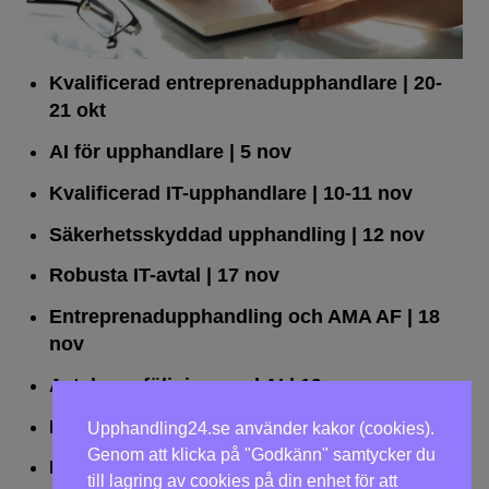
Kvalificerad entreprenad­upphandlare
| 20-
21 okt
AI för upphandlare
| 5 nov
Kvalificerad IT-upphandlare
| 10-11 nov
Säkerhetsskyddad upphandling
| 12 nov
Robusta IT-avtal
| 17 nov
Entreprenadupphandling och AMA AF
| 18
nov
Avtalsuppföljning med AI
| 19 nov
Leda upphandlingar effektivt
| 25 nov
Upphandling24.se använder kakor (cookies).
Genom att klicka på "Godkänn" samtycker du
Dialogförfaranden
| 26 nov
till lagring av cookies på din enhet för att