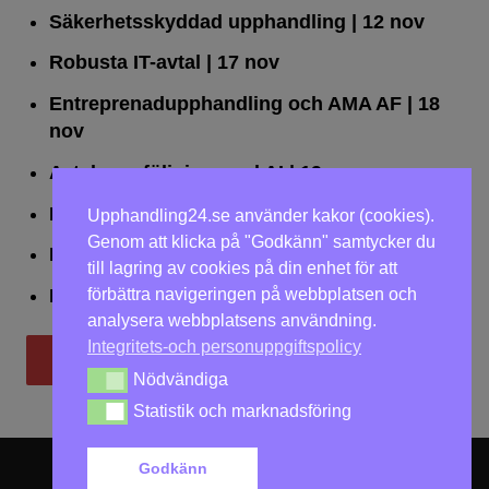
Säkerhetsskyddad upphandling
| 12 nov
Robusta IT-avtal
| 17 nov
Entreprenadupphandling och AMA AF
| 18
nov
Avtalsuppföljning med AI
| 19 nov
Leda upphandlingar effektivt
| 25 nov
Upphandling24.se använder kakor (cookies).
Genom att klicka på "Godkänn" samtycker du
Dialogförfaranden
| 26 nov
till lagring av cookies på din enhet för att
förbättra navigeringen på webbplatsen och
LOU på två dagar
| 2-3 dec
analysera webbplatsens användning.
Integritets-och personuppgiftspolicy
Till utbildningar
Nödvändiga
Nödvändiga
Statistik och marknadsföring
Statistik och marknadsföring
Godkänn