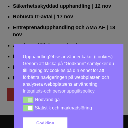
Säkerhetsskyddad upphandling
| 12 nov
Robusta IT-avtal
| 17 nov
Entreprenadupphandling och AMA AF
| 18
nov
Avtalsuppföljning med AI
| 19 nov
Leda upphandlingar effektivt
| 25 nov
Upphandling24.se använder kakor (cookies).
Genom att klicka på "Godkänn" samtycker du
Dialogförfaranden
| 26 nov
till lagring av cookies på din enhet för att
förbättra navigeringen på webbplatsen och
LOU på två dagar
| 2-3 dec
analysera webbplatsens användning.
Integritets-och personuppgiftspolicy
Till utbildningar
Nödvändiga
Nödvändiga
Statistik och marknadsföring
Statistik och marknadsföring
Godkänn