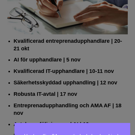
Kvalificerad entreprenad­upphandlare
| 20-
21 okt
AI för upphandlare
| 5 nov
Kvalificerad IT-upphandlare
| 10-11 nov
Säkerhetsskyddad upphandling
| 12 nov
Robusta IT-avtal
| 17 nov
Entreprenadupphandling och AMA AF
| 18
nov
Avtalsuppföljning med AI
| 19 nov