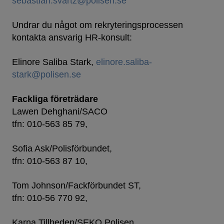
sebastian.svartz@polisen.se
Undrar du något om rekryteringsprocessen
kontakta ansvarig HR-konsult:
Elinore Saliba Stark,
elinore.saliba-
stark@polisen.se
Fackliga företrädare
Lawen Dehghani/SACO
tfn: 010-563 85 79,
Sofia Ask/Polisförbundet,
tfn: 010-563 87 10,
Tom Johnson/Fackförbundet ST,
tfn: 010-56 770 92,
Karna Tillheden/SEKO Polisen,