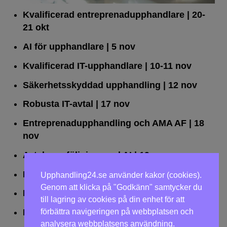
Kvalificerad entreprenad­upphandlare
| 20-
21 okt
AI för upphandlare
| 5 nov
Kvalificerad IT-upphandlare
| 10-11 nov
Säkerhetsskyddad upphandling
| 12 nov
Robusta IT-avtal
| 17 nov
Entreprenadupphandling och AMA AF
| 18
nov
Avtalsuppföljning med AI
| 19 nov
Leda upphandlingar effektivt
| 25 nov
Upphandling24.se använder kakor (cookies).
Genom att klicka på "Godkänn" samtycker du
Dialogförfaranden
| 26 nov
till lagring av cookies på din enhet för att
förbättra navigeringen på webbplatsen och
LOU på två dagar
| 2-3 dec
analysera webbplatsens användning.