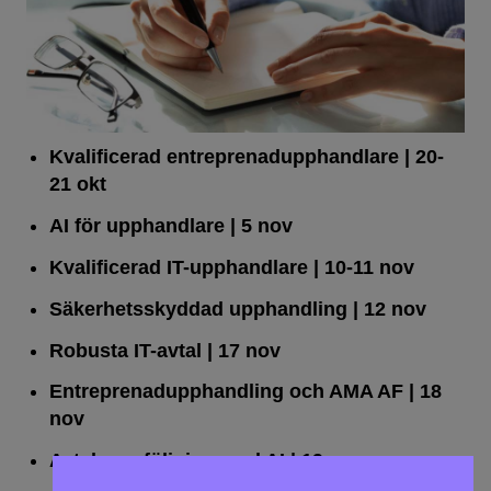
Kvalificerad entreprenad­upphandlare
| 20-
21 okt
AI för upphandlare
| 5 nov
Kvalificerad IT-upphandlare
| 10-11 nov
Säkerhetsskyddad upphandling
| 12 nov
Robusta IT-avtal
| 17 nov
Entreprenadupphandling och AMA AF
| 18
nov
Avtalsuppföljning med AI
| 19 nov