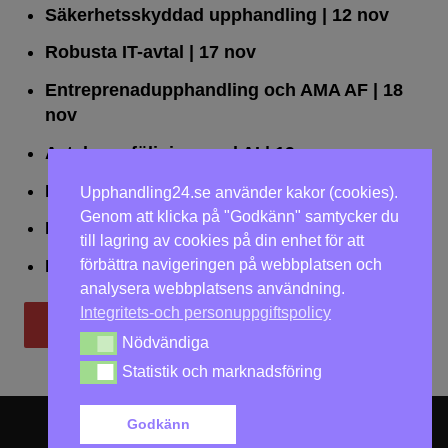
Säkerhetsskyddad upphandling
| 12 nov
Robusta IT-avtal
| 17 nov
Entreprenadupphandling och AMA AF
| 18
nov
Avtalsuppföljning med AI
| 19 nov
Leda upphandlingar effektivt
| 25 nov
Upphandling24.se använder kakor (cookies).
Genom att klicka på "Godkänn" samtycker du
Dialogförfaranden
| 26 nov
till lagring av cookies på din enhet för att
förbättra navigeringen på webbplatsen och
LOU på två dagar
| 2-3 dec
analysera webbplatsens användning.
Integritets-och personuppgiftspolicy
Till utbildningar
Nödvändiga
Nödvändiga
Statistik och marknadsföring
Statistik och marknadsföring
Godkänn