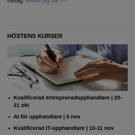
fredag.
Anmäl dig här >>
HÖSTENS KURSER
Kvalificerad entreprenad­upphandlare
| 20-
21 okt
AI för upphandlare
| 5 nov
Kvalificerad IT-upphandlare
| 10-11 nov