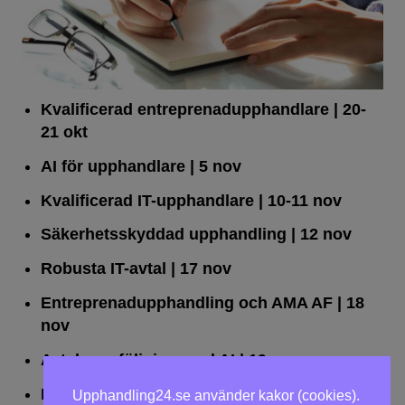
Kvalificerad entreprenad­upphandlare
| 20-
21 okt
AI för upphandlare
| 5 nov
Kvalificerad IT-upphandlare
| 10-11 nov
Säkerhetsskyddad upphandling
| 12 nov
Robusta IT-avtal
| 17 nov
Entreprenadupphandling och AMA AF
| 18
nov
Avtalsuppföljning med AI
| 19 nov
Leda upphandlingar effektivt
| 25 nov
Upphandling24.se använder kakor (cookies).