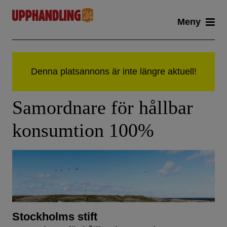
Skip
Meny
to
content
Samordnare för hållbar
konsumtion 100%
Stockholms stift