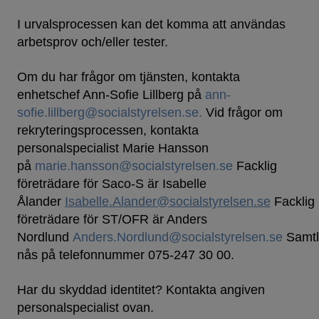
I urvalsprocessen kan det komma att användas
arbetsprov och/eller tester.
Om du har frågor om tjänsten, kontakta
enhetschef Ann-Sofie Lillberg på
ann-
sofie.lillberg@socialstyrelsen.se.
Vid frågor om
rekryteringsprocessen, kontakta
personalspecialist Marie Hansson
på
marie.hansson@socialstyrelsen.se
Facklig
företrädare för Saco-S är Isabelle
Ålander
Isabelle.Alander@socialstyrelsen.se
Facklig
företrädare för ST/OFR är Anders
Nordlund
Anders.Nordlund@socialstyrelsen.se
Samtl
nås på telefonnummer 075-247 30 00.
Har du skyddad identitet? Kontakta angiven
personalspecialist ovan.