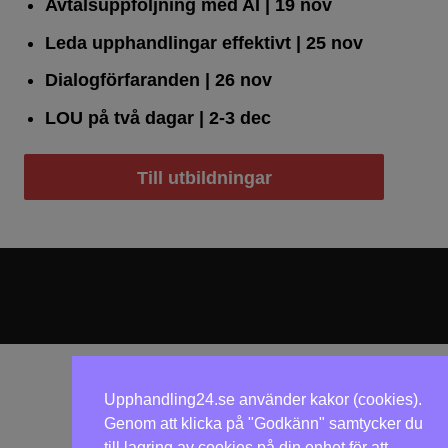
Avtalsuppföljning med AI
| 19 nov
Leda upphandlingar effektivt
| 25 nov
Dialogförfaranden
| 26 nov
LOU på två dagar
| 2-3 dec
Till utbildningar
Upphandling24.se använder kakor (cookies).
Genom att klicka på "Godkänn" samtycker du
till lagring av cookies på din enhet för att