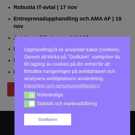
Robusta IT-avtal
| 17 nov
Entreprenadupphandling och AMA AF
| 18
nov
Avtalsuppföljning med AI
| 19 nov
Leda upphandlingar effektivt
| 25 nov
Upphandling24.se använder kakor (cookies).
Genom att klicka på "Godkänn" samtycker du
Dialogförfaranden
| 26 nov
till lagring av cookies på din enhet för att
förbättra navigeringen på webbplatsen och
LOU på två dagar
| 2-3 dec
analysera webbplatsens användning.
Integritets-och personuppgiftspolicy
Till utbildningar
Nödvändiga
Nödvändiga
Statistik och marknadsföring
Statistik och marknadsföring
Godkänn